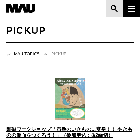
PICKUP
MAU TOPICS
PICKUP
陶磁ワークショップ「石巻のいきものに変身！！ やきも
のの仮面をつくろう！」（参加申込：8/2締切）