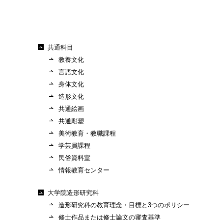
共通科目
教養文化
言語文化
身体文化
造形文化
共通絵画
共通彫塑
美術教育・教職課程
学芸員課程
民俗資料室
情報教育センター
大学院造形研究科
造形研究科の教育理念・目標と3つのポリシー
修士作品または修士論文の審査基準