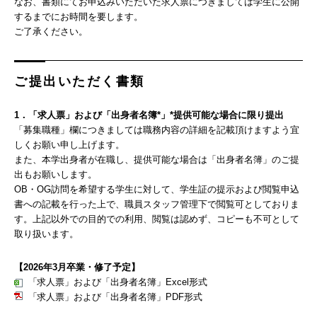
なお、書類にてお申込みいただいた求人票につきましては学生に公開
するまでにお時間を要します。
ご了承ください。
ご提出いただく書類
1．「求人票」および「出身者名簿*」*提供可能な場合に限り提出
「募集職種」欄につきましては職務内容の詳細を記載頂けますよう宜
しくお願い申し上げます。
また、本学出身者が在職し、提供可能な場合は「出身者名簿」のご提
出もお願いします。
OB・OG訪問を希望する学生に対して、学生証の提示および閲覧申込
書への記載を行った上で、職員スタッフ管理下で閲覧可としておりま
す。上記以外での目的での利用、閲覧は認めず、コピーも不可として
取り扱います。
【2026年3月卒業・修了予定】
「求人票」および「出身者名簿」Excel形式
「求人票」および「出身者名簿」PDF形式