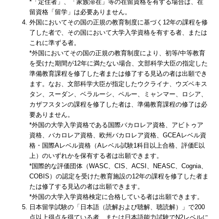
*「定住者」、「家族滞在」等の在留資格を有する場合は、在
留資格「留学」は必要ありません。
外国においてその国の正規の教育制度に基づく12年の課程を修
了した者で、その国において大学入学資格を有する者、または
これに準ずる者。
*外国においてその国の正規の教育制度により、初等/中等教育
を受けた期間が12年に満たない場合、文部科学大臣の指定した
準備教育課程を修了した者または修了する見込の者は出願でき
ます。なお、文部科学大臣が指定したウクライナ、ウズベキス
タン、スーダン、ベラルーシ、ペルー、ミャンマー、ロシア、
カザフスタンの課程を修了した者は、準備教育課程の修了は必
要ありません。
*外国の大学入学資格である国際バカロレア資格、アビトゥア
資格、バカロレア資格、欧州バカロレア資格、GCEAレベル資
格・国際Aレベル資格（Aレベル試験1科目以上合格、評価E以
上）のいずれかを保有する者は出願できます。
*国際的な評価団体（WASC、CIS、ACSI、NEASC、Cognia、
COBIS）の認定を受けた教育施設の12年の課程を修了した者ま
たは修了する見込の者は出願できます。
*外国の大学入学資格検定に合格している者は出願できます。
日本留学試験の「日本語（読解および聴解、聴読解）」で200
点以上得点を得ている者、または日本語能力試験でN2レベルに