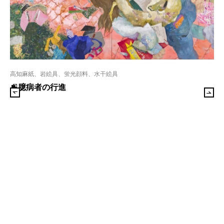
高知麻紙、岩絵具、蛍光顔料、水干絵具
臆病者の行進