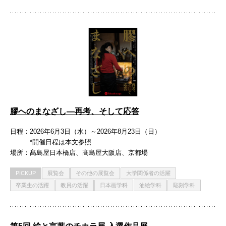
膠へのまなざし―再考、そして応答
日程
2026年6月3日（水）～2026年8月23日（日）
*開催日程は本文参照
場所
髙島屋日本橋店、髙島屋大阪店、京都場
PICKUP
展覧会
その他の展覧会
大学関係者の活躍
卒業生の活躍
教員の活躍
日本画学科
油絵学科
彫刻学科