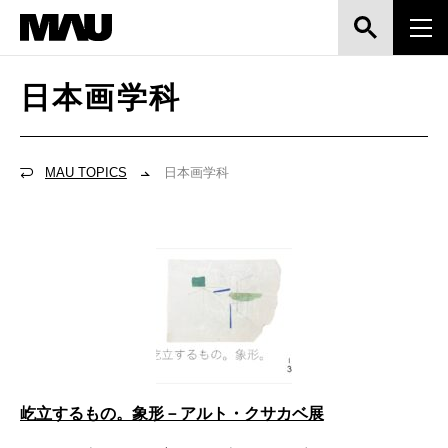
日本画学科
MAU TOPICS
日本画学科
屹立するもの。象形－アルト・クサカベ展