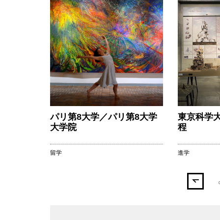
建築大学
パリ第8大学／パリ第8大学
東京科学大
工科大学
大学院
程
留学
進学