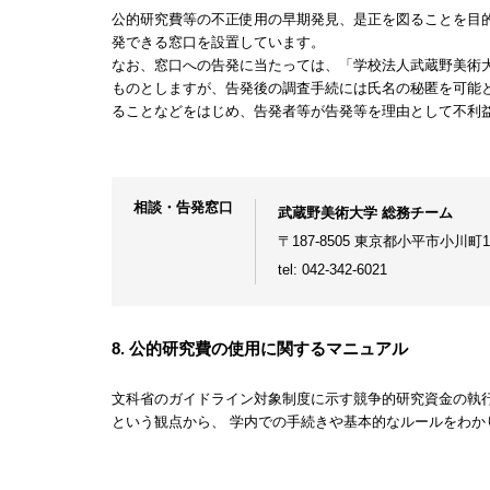
公的研究費等の不正使用の早期発見、是正を図ることを目
発できる窓口を設置しています。
なお、窓口への告発に当たっては、「学校法人武蔵野美術
ものとしますが、告発後の調査手続には氏名の秘匿を可能
ることなどをはじめ、告発者等が告発等を理由として不利
相談・告発窓口
武蔵野美術大学 総務チーム
〒187-8505 東京都小平市小川町1-
tel: 042-342-6021
8. 公的研究費の使用に関するマニュアル
文科省のガイドライン対象制度に示す競争的研究資金の執
という観点から、 学内での手続きや基本的なルールをわか