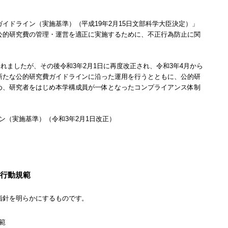
イドライン（実施基準）（平成19年2月15日文部科学大臣決定）」
公的研究費の管理・運営を適正に実施するために、不正行為防止に関
されましたが、その後令和3年2月1日に再度改正され、令和3年4月から
新たな公的研究費ガイドラインに沿った運用を行うとともに、公的研
め、研究者をはじめ本学構成員が一体となったコンプライアンス体制
ン（実施基準）（令和3年2月1日改正）
る行動規範
指針を明らかにするものです。
範