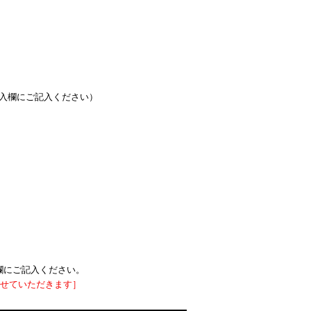
入欄にご記入ください）
。
欄にご記入ください。
させていただきます］