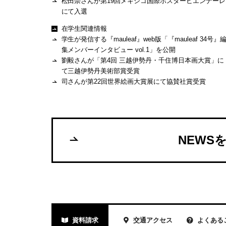
松田崇さんが第19回メキシコ国際ポスタービエンナーレ
にて入選
在学生関連情報
学生が発信する『mauleaf』web版「『mauleaf 34号』
集メンバーインタビュー vol.1」を公開
劉毅さんが「第4回 三越伊勢丹・千住博日本画大賞」に
て三越伊勢丹美術部賞受賞
司さんが第22回世界絵画大賞展にて協賛社賞受賞
NEWS
資料請求
交通アクセス
よくある