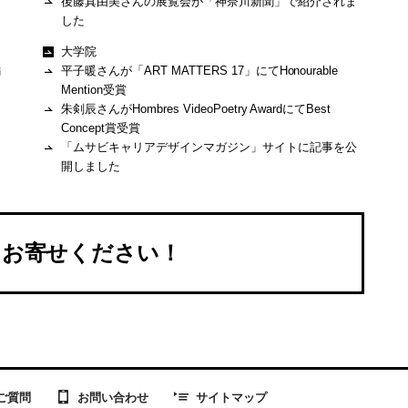
後藤真由美さんの展覧会が「神奈川新聞」で紹介されま
した
大学院
編
平子暖さんが「ART MATTERS 17」にてHonourable
Mention受賞
朱剣辰さんがHombres VideoPoetry AwardにてBest
Concept賞受賞
「ムサビキャリアデザインマガジン」サイトに記事を公
開しました
をお寄せください！
お問い合わせ
ご質問
サイトマップ