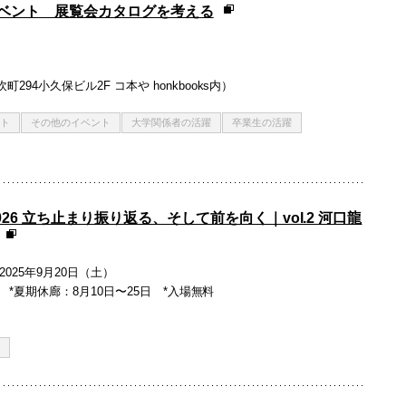
ベント 展覧会カタログを考える
町294小久保ビル2F コ本や honkbooks内）
ト
その他のイベント
大学関係者の活躍
卒業生の活躍
2026 立ち止まり振り返る、そして前を向く｜vol.2 河口龍
2025年9月20日（土）
月祝休 *夏期休廊：8月10日〜25日 *入場無料