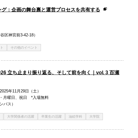
ング：企画の舞台裏と運営プロセスを共有する
渋谷区神宮前3-42-18）
ト
その他のイベント
026 立ち止まり振り返る、そして前を向く｜vol. 3 百瀬
2025年11月29日（土）
廊：日・月曜日、祝日 *入場無料
キャンパス）
大学関係者の活躍
卒業生の活躍
油絵学科
大学院