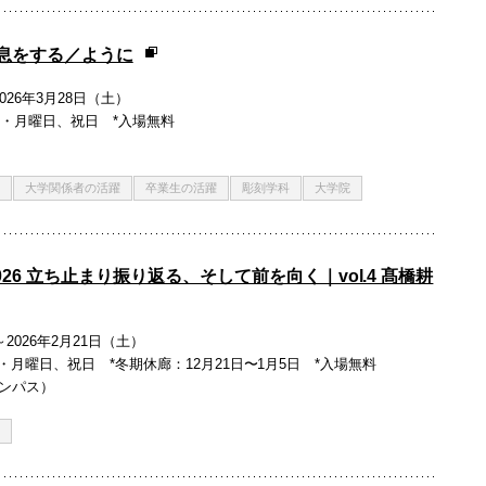
大 息をする／ように
026年3月28日（土）
廊：日・月曜日、祝日 *入場無料
大学関係者の活躍
卒業生の活躍
彫刻学科
大学院
2026 立ち止まり振り返る、そして前を向く｜vol.4 髙橋耕
～2026年2月21日（土）
休廊：日・月曜日、祝日 *冬期休廊：12月21日〜1月5日 *入場無料
キャンパス）