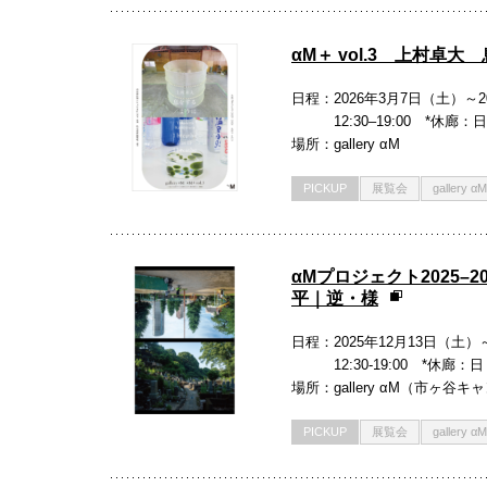
αM＋ vol.3 上村卓
日程
2026年3月7日（土）～2
12:30–19:00 *休
場所
gallery αM
PICKUP
展覧会
gallery αM
αMプロジェクト2025–
平｜逆・様
日程
2025年12月13日（土）
12:30-19:00 *
場所
gallery αM（市ヶ谷
PICKUP
展覧会
gallery αM