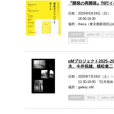
『開発の再開発』刊行イ
日程
2025年8月24日（日）
18:00-19:30
場所
theca（東京都新宿区山吹
PICKUP
gallery αM
イベン
教員の活躍
αMプロジェクト2025–
夫、今井祝雄、植松奎二
日程
2025年7月19日（土）～
12:30-19:00 *日
場所
gallery αM
PICKUP
展覧会
gallery αM