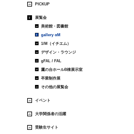
PICKUP
展覧会
美術館・図書館
gallery αM
1/M（イチエム）
デザイン・ラウンジ
gFAL / FAL
鷹の台ホールB棟展示室
卒業制作展
その他の展覧会
イベント
大学関係者の活躍
受験生サイト