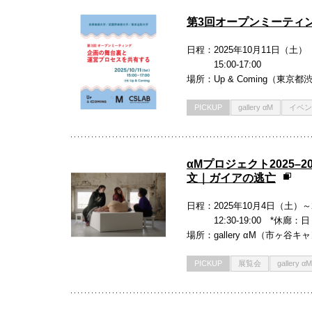
第3回オープンミーティ
日程
2025年10月11日（土）
15:00-17:00
場所
Up & Coming（東京都
PICKUP
gallery αM
イベン
αMプロジェクト2025–2
文｜ガイアの逃亡
日程
2025年10月4日（土）～
12:30-19:00 *休
場所
gallery αM（市ヶ谷
PICKUP
展覧会
gallery αM