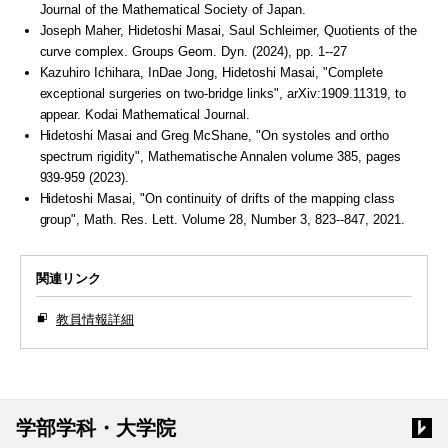
Journal of the Mathematical Society of Japan.
Joseph Maher, Hidetoshi Masai, Saul Schleimer, Quotients of the
curve complex. Groups Geom. Dyn. (2024), pp. 1--27
Kazuhiro Ichihara, InDae Jong, Hidetoshi Masai, "Complete
exceptional surgeries on two-bridge links", arXiv:1909.11319, to
appear. Kodai Mathematical Journal.
Hidetoshi Masai and Greg McShane, "On systoles and ortho
spectrum rigidity", Mathematische Annalen volume 385, pages
939-959 (2023).
Hidetoshi Masai, "On continuity of drifts of the mapping class
group", Math. Res. Lett. Volume 28, Number 3, 823--847, 2021.
関連リンク
教員情報詳細
学部学科・大学院