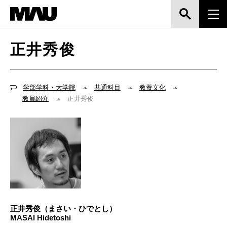
正井秀俊
学部学科・大学院
共通科目
教養文化
教員紹介
正井秀俊
正井秀俊（まさい・ひでとし）
MASAI Hidetoshi