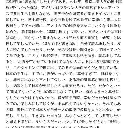
2019年頃に書き起こしたものである。2013年、東京工業大学の博士課
程3年生だった僕は、アメリカはブラウン大学の運営するシェアハウ
スで共同生活を送りながら、世界中から研究者が集まるイベントに参
加していた。博士取得後、紆余曲折を経て2018年に幸運にも東工大に
教員として戻った際に、アメリカでの経験を文章にしたくなり執筆を
始めた。ほぼ毎日30分、1000字程度ずつ書いた。文章というのは書け
ば進むし、書かないと進まないという当たり前の事実を「研究」と比
較して楽しんでいた。10万字ほど書き溜め、自分で読み返したり、友
人に読んでもらったりしたが、その後は⻑い間引き出しで眠っていた
文章である。この度『現代数学』で連載のお話を頂き、読み返してみ
ると、”お腹を空かせているわけではない人によるおにぎり談義”であ
り、このタイミングで世に出してみるのは面白そうだと感じている。
日本の学生は、すでにお腹がいっぱいで、”幸せすぎて”、挑戦をしな
い、海外に出ないと言われて久しい。ある種の飢餓感が挑戦を後押し
し、結果として日本が発展したのは事実だろう。ただ、だからといっ
て”飢えてないこと”を目の敵にしなくても良い。僕らはきっと幸せに
なりたかったはずなのだから。僕が留学当時、幸せだったかは読んで
みてのお楽しみにして頂くが、まぁ飢えてはいなかった。それでもあ
の時、海外にでて日本人が自分一人の環境で多様な人々と出会い、研
究し、生活し、生き抜いた日々は、みなさんとどうしても共有したい
と思えるほどに、良いものだった。少しでも”楽しそう”とか、”挑戦し
たい”などの感情が読者に生まれたらいいなと願っている。