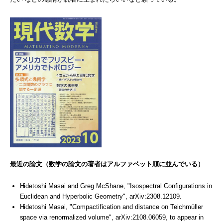
最近の論文（数学の論文の著者はアルファベット順に並んでいる）
Hidetoshi Masai and Greg McShane, "Isospectral Configurations in
Euclidean and Hyperbolic Geometry", arXiv:2308.12109.
Hidetoshi Masai, "Compactification and distance on Teichmüller
space via renormalized volume", arXiv:2108.06059, to appear in