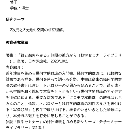
修了
学位：博士
研究テーマ
2次元と3次元の空間の相互理解。
教育研究業績
著書：「群と幾何をみる」無限の彼方から（数学セミナーライブラリ
ー）。単著。日本評論社。2023/10/2。
内容紹介：
近年注目を集める幾何学的群論の入門書。幾何学的群論は、代数的な
対象である群を、幾何を使って調べる分野。本書は従来の幾何学的群
論の教科書とは違い、トポロジーの話題から始めることで、遥か遠く
から空間を粗く眺めて本質をとらえるという幾何学的群論のアイデア
を明確に伝える。重要な対象である「グロモフ双曲群」の解説はもち
ろんのこと、低次元トポロジーと幾何学的群論の相性の良さを裏付け
る「写像類群」も後半で取り上げる。著者のいきいきとした筆致によ
り、本分野の魅力を存分に感じることができる。
雑誌『数学セミナー』の好評連載を収める新シリーズ「数学セミナー
ライブラリー」第1弾！