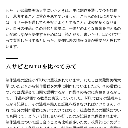
わたしが武蔵野美術大学にいたときは、主に制作を通して今を観察
し、思考することに重点をあてていましが、こちらのNTUにきてから
は、リサーチを通して今を捉えようとすることが比較的多くなりまし
た。自分の作品がこの時代と環境に、一体どのような影響を与えるの
か配慮しながら制作するためには、読んだり、書いたり、出かけて行
って質問したりするといった、制作以外の情報収集が重要だと感じて
います。
ムサビとNTUを比べてみて
制作過程の記録がNTUでは重視されています。わたしは武蔵野美術大
学にいたときから制作過程を大事に制作していましたが、その過程に
ついては講評会で口頭で説明するか、作品そのものに内包させるかし
て、 作品を評価する教員に表現していました。NTUではその過程をし
っかり記録し、その過程を踏んだ証拠を残さなければいけません。そ
れは自分の制作過程においてだけではなく、担当教員との面談につい
ても同じで、どういう話し合いを行ったのか記録され保管されます。
制作過程について話し合うことも比較的多いため、視覚的にそのプロ