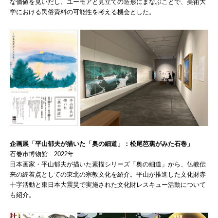
な価値を見いだし、ユーモアと見立ての造形にまなぶことで、美術大
学における民俗資料の可能性を考える機会とした。
企画展「平山郁夫が描いた「奥の細道」：松尾芭蕉がみた石巻」
石巻市博物館 2022年
日本画家・平山郁夫が描いた素描シリーズ「奥の細道」から、仏教伝
来の終着点としての東北の宗教文化を紹介。平山が推進した文化財赤
十字活動と東日本大震災で実施された文化財レスキュー活動について
も紹介。