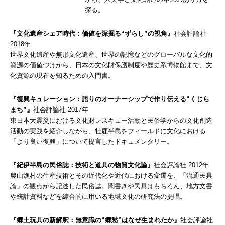
探る。
『文化遺産シェア時代：価値を深掘る“ずらし”の視角』
社会評論社
2018年
世界文化遺産や無形文化遺産、世界の記憶などのグローバルな文化的
資源の価値づけから、日本の文化財保護制度や歴史系博物館まで、文
化資源の現在を知るための入門書。
『復興キュレーション：語りのオーナーシップで作り伝える“くじら
まち”』
社会評論社 2017年
東日本大震災における文化財レスキュー活動と民俗学からの文化創造
活動の実践を紹介しながら、牡鹿半島をフィールドに文化における
「より良い復興」について提言したドキュメンタリー。
『紀伊半島の民俗誌：技術と道具の物質文化論』
社会評論社 2012年
農山漁村の生産技術とその近代化や近代における変遷を、「流通民具
論」の観点から記述した民俗誌。聞書きや民具はもちろん、地方文書
や統計資料などを綜合的に用いる地域文化の研究法の提唱。
『郷土玩具の新解釈：無意識の“郷愁”はなぜ生まれたか』
社会評論社