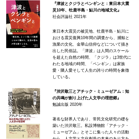
『津波とクジラとペンギンと：東日本大震
災10年、牡鹿半島・鮎川の地域文化』
社会評論社 2021年
東日本大震災の被災地、牡鹿半島・鮎川に
おける震災復興10年間の調査から、捕鯨と
漁業の文化、金華山信仰などについて描き
出した民俗誌。「津波」は人間のスケール
を超えた自然の時間、「クジラ」は3世代に
わたる地域の時間、「ペンギン」は家族
愛・隣人愛そして人生の誇りの時間を象徴
している。
『渋沢敬三とアチック・ミューゼアム：知
の共鳴が創り上げた人文学の理想郷』
勉誠出版 2020年
著名な財界人であり、常民文化研究の礎を
築いた渋沢敬三。私設博物館「アチック・
ミューゼアム」とそこに集った人々の活動
から、人文学と文化創造の本来のあり方を