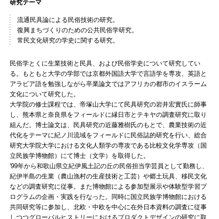
研究テーマ
流通民具論による民俗技術の研究。
復興まちづくりのための公共民俗学研究。
常民文化研究の学史に関する研究。
民俗学とくに生業技術と民具、および民俗学史について研究してい
る。もともと大学の学部では京都外国語大学で言語学を専攻、英語と
アラビア語を勉強しながら卒業論文ではアフリカの都市のイスラーム
文化について研究した。
大学院の修士課程では、帝塚山大学にて民具研究の岩井宏實氏に師事
し、熊本県と奈良県をフィールドに縁日市とテキヤの調査研究に取り
組んだ。博士論文は、民具研究の近藤雅樹氏のもとで、農業技術の近
代化をテーマに紀ノ川流域をフィールドに民俗誌的研究を行い、総合
研究大学院大学における文化人類学の専攻である比較文化学専攻（国
立民族学博物館）にて博士（文学）を取得した。
'99年から和歌山県立紀伊風土記の丘の民俗担当学芸員として勤務し、
紀伊半島の生業（農山漁村の生産技術と工芸）や郷土玩具、移民文化
などの調査研究に従事。また博物館による参加型展示や体験型学習プ
ログラムの企画・実践を行なった。同時に国立民族学博物館における
共同研究等に参加し、北欧・中欧を中心に在外日本資料の調査に従事
しつつグローバルヒストリーにおけるプロダクトデザインの研究に取