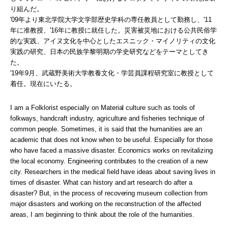
り組んだ。
'09年より東北学院大学文学部歴史学科の専任教員として勤務し、'11
年に准教授、'16年に教授に就任した。災害被災地における公共民俗学
的な実践、アイヌ文化を中心としたエスニック・マイノリティの文化
実践の研究、日本の民族学黎明期の学史研究などをテーマとしてき
た。
'19年9月、武蔵野美術大学教養文化・学芸員課程研究室に教授として
着任。現在にいたる。
I am a Folklorist especially on Material culture such as tools of
folkways, handcraft industry, agriculture and fisheries technique of
common people. Sometimes, it is said that the humanities are an
academic that does not know when to be useful. Especially for those
who have faced a massive disaster. Economics works on revitalizing
the local economy. Engineering contributes to the creation of a new
city. Researchers in the medical field have ideas about saving lives in
times of disaster. What can history and art research do after a
disaster? But, in the process of recovering museum collection from
major disasters and working on the reconstruction of the affected
areas, I am beginning to think about the role of the humanities.