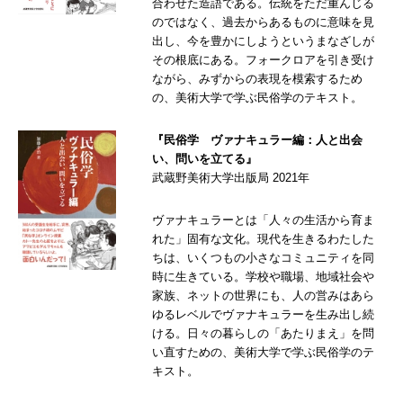
合わせた造語である。伝統をただ重んじる
のではなく、過去からあるものに意味を見
出し、今を豊かにしようというまなざしが
その根底にある。フォークロアを引き受け
ながら、みずからの表現を模索するため
の、美術大学で学ぶ民俗学のテキスト。
『民俗学 ヴァナキュラー編：人と出会
い、問いを立てる』
武蔵野美術大学出版局 2021年
ヴァナキュラーとは「人々の生活から育ま
れた」固有な文化。現代を生きるわたした
ちは、いくつもの小さなコミュニティを同
時に生きている。学校や職場、地域社会や
家族、ネットの世界にも、人の営みはあら
ゆるレベルでヴァナキュラーを生み出し続
ける。日々の暮らしの「あたりまえ」を問
い直すための、美術大学で学ぶ民俗学のテ
キスト。