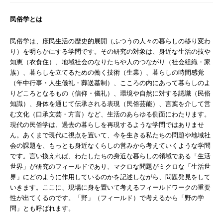
民俗学とは
民俗学は、庶民生活の歴史的展開（ふつうの人々の暮らしの移り変わ
り）を明らかにする学問です。その研究の対象は、身近な生活の技や
知恵（衣食住）、地域社会のなりたちや人のつながり（社会組織・家
族）、暮らしを立てるための働く技術（生業）、暮らしの時間感覚
（年中行事・人生儀礼・葬送墓制）、こころの内にあって暮らしのよ
りどころとなるもの（信仰・儀礼）、環境や自然に対する認識（民俗
知識）、身体を通じて伝承される表現（民俗芸能）、言葉を介して営
む文化（口承文芸・方言）など、生活のあらゆる側面にわたります。
現代の民俗学は、過去の暮らしを再現するような学問ではありませ
ん。あくまで現代に視点を置いて、今を生きる私たちの問題や地域社
会の課題を、もっとも身近なくらしの営みから考えていくような学問
です。言い換えれば、わたしたちの身近な暮らしの領域である「生活
世界」が研究のフィールドであり、マクロな問題がミクロな「生活世
界」にどのように作用しているのかを記述しながら、問題発見をして
いきます。ここに、現場に身を置いて考えるフィールドワークの重要
性が出てくるのです。「野」（フィールド）で考えるから「野の学
問」とも呼ばれます。