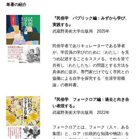
単著の紹介
『民俗学 パブリック編：みずから学び、
実践する』
武蔵野美術大学出版局 2025年
民俗学者でありキュレーターである筆者
が、学芸員の学びのために〈わたし〉を見
つめ記述することをススメる。それを皆で
共有し〈わたしたち〉の問題とする方法を
具体的に提示。専門家だけでなく市民との
協働による自学を探究する「生涯学習概
論」の教科書。
『民俗学 フォークロア編：過去と向き合
い表現する』
武蔵野美術大学出版局 2022年
フォークロアとは、フォーク（人々、ある
集団）と、ロア（伝統的な知識や物語）を