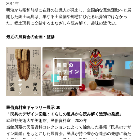
2011年
明治から昭和前期に在野の知識人が見出し、全国的な蒐集運動へと展
開した郷土玩具は、単なる土産物や郷愁にひたる玩弄物ではなかっ
た。郷土玩具に交錯するまなざしを読み解く、趣味の近代史。
最近の展覧会の企画・監修
民俗資料室ギャラリー展示 30
「民具のデザイン図鑑：くらしの道具から読み解く造形の発想」
武蔵野美術大学美術館、民俗資料室 2022年
当館所蔵の民俗資料コレクションによって編集した書籍『民具のデザ
イン図鑑』をもとにした展覧会。民具が持つ豊かな造形の発想に新た