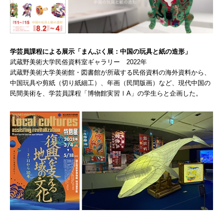
学芸員課程による展示「まんぷく展：中国の玩具と紙の造形」
武蔵野美術大学民俗資料室ギャラリー 2022年
武蔵野美術大学美術館・図書館が所蔵する民俗資料の海外資料から、
中国玩具や剪紙（切り紙細工）、年画（民間版画）など、現代中国の
民間美術を、学芸員課程「博物館実習ⅠA」の学生らと企画した。