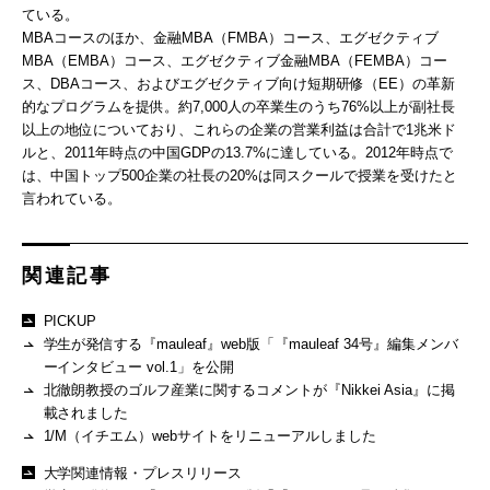
ている。
MBAコースのほか、金融MBA（FMBA）コース、エグゼクティブ
MBA（EMBA）コース、エグゼクティブ金融MBA（FEMBA）コー
ス、DBAコース、およびエグゼクティブ向け短期研修（EE）の革新
的なプログラムを提供。約7,000人の卒業生のうち76%以上が副社長
以上の地位についており、これらの企業の営業利益は合計で1兆米ド
ルと、2011年時点の中国GDPの13.7%に達している。2012年時点で
は、中国トップ500企業の社長の20%は同スクールで授業を受けたと
言われている。
関連記事
PICKUP
学生が発信する『mauleaf』web版「『mauleaf 34号』編集メンバ
ーインタビュー vol.1」を公開
北徹朗教授のゴルフ産業に関するコメントが『Nikkei Asia』に掲
載されました
1/M（イチエム）webサイトをリニューアルしました
大学関連情報・プレスリリース