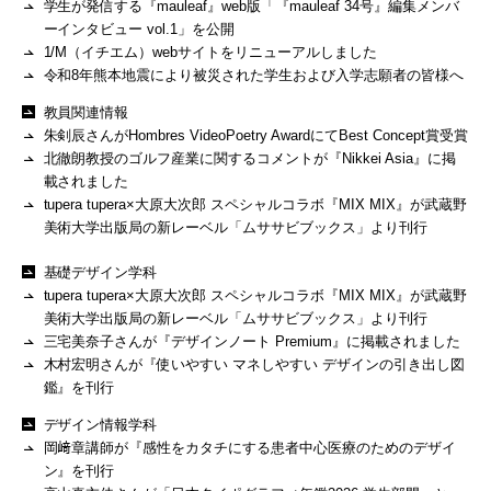
学生が発信する『mauleaf』web版「『mauleaf 34号』編集メンバ
ーインタビュー vol.1」を公開
1/M（イチエム）webサイトをリニューアルしました
令和8年熊本地震により被災された学生および入学志願者の皆様へ
教員関連情報
朱剣辰さんがHombres VideoPoetry AwardにてBest Concept賞受賞
北徹朗教授のゴルフ産業に関するコメントが『Nikkei Asia』に掲
載されました
tupera tupera×大原大次郎 スペシャルコラボ『MIX MIX』が武蔵野
美術大学出版局の新レーベル「ムササビブックス」より刊行
基礎デザイン学科
tupera tupera×大原大次郎 スペシャルコラボ『MIX MIX』が武蔵野
美術大学出版局の新レーベル「ムササビブックス」より刊行
三宅美奈子さんが『デザインノート Premium』に掲載されました
木村宏明さんが『使いやすい マネしやすい デザインの引き出し図
鑑』を刊行
デザイン情報学科
岡﨑章講師が『感性をカタチにする患者中心医療のためのデザイ
ン』を刊行