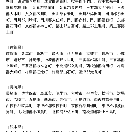
巻町、遠賀郡岡垣町、遠賀郡遠賀町、鞍手郡小竹町、鞍手郡鞍手町、
嘉穂郡桂川町、朝倉郡筑前町、朝倉郡東峰村、三井郡大刀洗町、三潴
郡大木町、八女郡広川町、田川郡香春町、田川郡添田町、田川郡糸田
町、田川郡川崎町、田川郡大任町、田川郡赤村、田川郡福智町、京都
郡苅田町、京都郡みやこ町、築上郡吉富町、築上郡上毛町、築上郡築
上町
［佐賀県］
佐賀市、唐津市、鳥栖市、多久市、伊万里市、武雄市、鹿島市、小城
市、嬉野市、神埼市、神埼郡吉野ヶ里町、三養基郡基山町、三養基郡
上峰町、三養基郡みやき町、東松浦郡玄海町、西松浦郡有田町、杵島
郡大町町、杵島郡江北町、杵島郡白石町、藤津郡太良町
［長崎県］
長崎市、佐世保市、島原市、諫早市、大村市、平戸市、松浦市、対馬
市、壱岐市、五島市、西海市、雲仙市、南島原市、西彼杵郡長与町、
西彼杵郡時津町、東彼杵郡東彼杵町、東彼杵郡川棚町、東彼杵郡波佐
見町、北松浦郡小値賀町、北松浦郡佐々町、南松浦郡新上五島町
［熊本県］