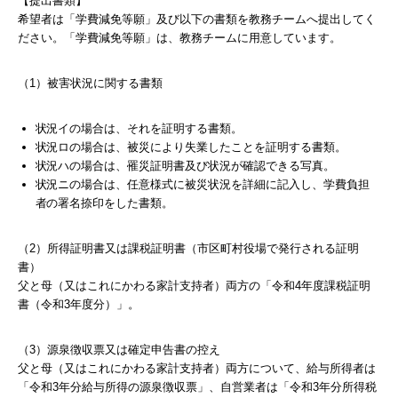
【提出書類】
希望者は「学費減免等願」及び以下の書類を教務チームへ提出してく
ださい。「学費減免等願」は、教務チームに用意しています。
（1）被害状況に関する書類
状況イの場合は、それを証明する書類。
状況ロの場合は、被災により失業したことを証明する書類。
状況ハの場合は、罹災証明書及び状況が確認できる写真。
状況ニの場合は、任意様式に被災状況を詳細に記入し、学費負担
者の署名捺印をした書類。
（2）所得証明書又は課税証明書（市区町村役場で発行される証明
書）
父と母（又はこれにかわる家計支持者）両方の「令和4年度課税証明
書（令和3年度分）」。
（3）源泉徴収票又は確定申告書の控え
父と母（又はこれにかわる家計支持者）両方について、給与所得者は
「令和3年分給与所得の源泉徴収票」、自営業者は「令和3年分所得税