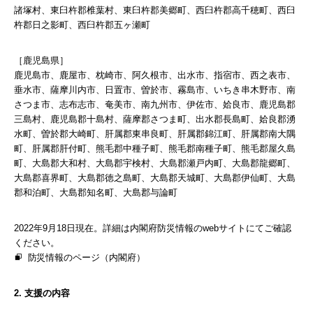
諸塚村、東臼杵郡椎葉村、東臼杵郡美郷町、西臼杵郡高千穂町、西臼
杵郡日之影町、西臼杵郡五ヶ瀬町
［鹿児島県］
鹿児島市、鹿屋市、枕崎市、阿久根市、出水市、指宿市、西之表市、
垂水市、薩摩川内市、日置市、曽於市、霧島市、いちき串木野市、南
さつま市、志布志市、奄美市、南九州市、伊佐市、姶良市、鹿児島郡
三島村、鹿児島郡十島村、薩摩郡さつま町、出水郡長島町、姶良郡湧
水町、曽於郡大崎町、肝属郡東串良町、肝属郡錦江町、肝属郡南大隅
町、肝属郡肝付町、熊毛郡中種子町、熊毛郡南種子町、熊毛郡屋久島
町、大島郡大和村、大島郡宇検村、大島郡瀬戸内町、大島郡龍郷町、
大島郡喜界町、大島郡徳之島町、大島郡天城町、大島郡伊仙町、大島
郡和泊町、大島郡知名町、大島郡与論町
2022年9月18日現在。詳細は内閣府防災情報のwebサイトにてご確認
ください。
防災情報のページ（内閣府）
2. 支援の内容