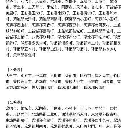
熊本市、八代市、人吉市、荒尾市、水俣市、玉名市、山鹿市、菊池
市、宇土市、上天草市、宇城市、阿蘇市、天草市、合志市、下益城郡
美里町、玉名郡玉東町、玉名郡南関町、玉名郡長洲町、玉名郡和水
町、菊池郡大津町、菊池郡菊陽町、阿蘇郡南小国町、阿蘇郡小国町、
阿蘇郡産山村、阿蘇郡高森町、阿蘇郡西原村、阿蘇郡南阿蘇村、上益
城郡御船町、上益城郡嘉島町、上益城郡益城町、上益城郡甲佐町、上
益城郡山都町、八代郡氷川町、葦北郡芦北町、葦北郡津奈木町、球磨
郡錦町、球磨郡多良木町、球磨郡湯前町、球磨郡水上村、球磨郡相良
村、球磨郡五木村、球磨郡山江村、球磨郡球磨村、球磨郡あさぎり
町、天草郡苓北町
［大分県］
大分市、別府市、中津市、日田市、佐伯市、臼杵市、津久見市、竹田
市、豊後高田市、杵築市、宇佐市、豊後大野市、由布市、国東市、東
国東郡姫島村、速見郡日出町、玖珠郡九重町、玖珠郡玖珠町
［宮崎県］
宮崎市、都城市、延岡市、日南市、小林市、日向市、串間市、西都
市、えびの市、北諸県郡三股町、西諸県郡高原町、東諸県郡国富町、
東諸県郡綾町、児湯郡高鍋町、児湯郡新富町、児湯郡西米良村、児湯
郡木城町、児湯郡川南町、児湯郡都農町、東臼杵郡門川町、東臼杵郡