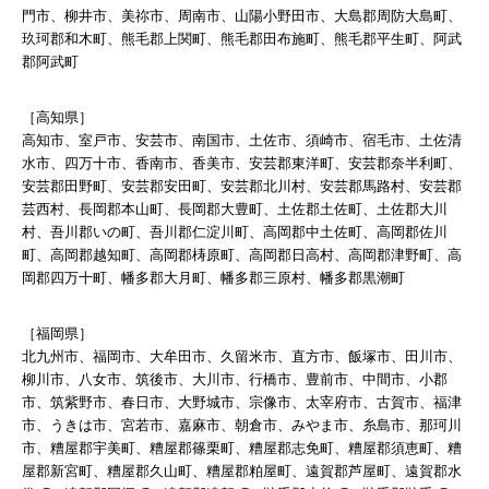
門市、柳井市、美祢市、周南市、山陽小野田市、大島郡周防大島町、
玖珂郡和木町、熊毛郡上関町、熊毛郡田布施町、熊毛郡平生町、阿武
郡阿武町
［高知県］
高知市、室戸市、安芸市、南国市、土佐市、須崎市、宿毛市、土佐清
水市、四万十市、香南市、香美市、安芸郡東洋町、安芸郡奈半利町、
安芸郡田野町、安芸郡安田町、安芸郡北川村、安芸郡馬路村、安芸郡
芸西村、長岡郡本山町、長岡郡大豊町、土佐郡土佐町、土佐郡大川
村、吾川郡いの町、吾川郡仁淀川町、高岡郡中土佐町、高岡郡佐川
町、高岡郡越知町、高岡郡梼原町、高岡郡日高村、高岡郡津野町、高
岡郡四万十町、幡多郡大月町、幡多郡三原村、幡多郡黒潮町
［福岡県］
北九州市、福岡市、大牟田市、久留米市、直方市、飯塚市、田川市、
柳川市、八女市、筑後市、大川市、行橋市、豊前市、中間市、小郡
市、筑紫野市、春日市、大野城市、宗像市、太宰府市、古賀市、福津
市、うきは市、宮若市、嘉麻市、朝倉市、みやま市、糸島市、那珂川
市、糟屋郡宇美町、糟屋郡篠栗町、糟屋郡志免町、糟屋郡須恵町、糟
屋郡新宮町、糟屋郡久山町、糟屋郡粕屋町、遠賀郡芦屋町、遠賀郡水