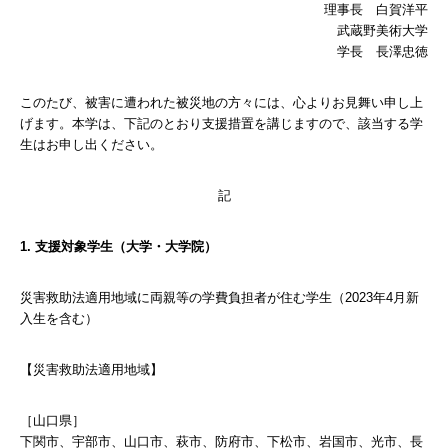
理事長 白賀洋平
武蔵野美術大学
学長 長澤忠徳
このたび、被害に遭われた被災地の方々には、心よりお見舞い申し上
げます。本学は、下記のとおり支援措置を講じますので、該当する学
生はお申し出ください。
記
1. 支援対象学生（大学・大学院）
災害救助法適用地域に両親等の学費負担者が住む学生（2023年4月新
入生を含む）
【災害救助法適用地域】
［山口県］
下関市、宇部市、山口市、萩市、防府市、下松市、岩国市、光市、長