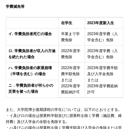
学費減免等
在学生
2023年度新入生
イ. 学費負担者死亡の場合
卒業まで学
2023年度学費（入
費免除
学金含む）免除
ロ. 学費負担者が収入の方途
2022年度学
2023年度学費（入
を絶たれた場合
費免除
学金含む）免除
ハ. 学費負担者の家屋崩壊
2022年度学
2023年度学費半額
（半壊を含む）の場合
費半額免除
及び入学金免除
または
または
ニ．学費負担者が何らかの
2022年度学
2023年度学費延納
災害を被った場合
費延納許可
許可
また、大学院博士後期課程の学生については、以下のとおりとする。
・イ及びロの場合は授業料半額並びに授業料を除く学費（施設費、維
持費）及び入学金の全額を免除する。
・ハ及びニの場合は授業料を除く学費半額及び入学金の免除または学