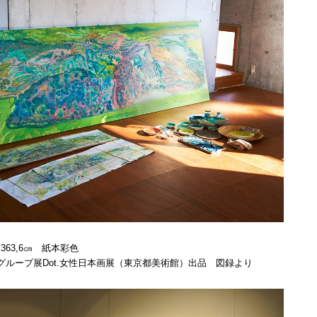
5×363,6㎝ 紙本彩色
ングループ展Dot.女性日本画展（東京都美術館）出品 図録より