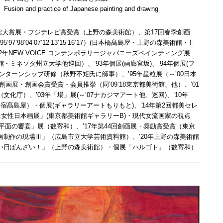
Fusion and practice of Japanese painting and drawing
術館大賞展・フジテレビ賞受賞（上野の森美術館）、第17回春季創画
97’98’04’07’12’13’15’16’17）(日本橋髙島屋・上野の森美術館・T-
atoria)、’92年NEW VOICE コンテンポラリージャパニーズペインティング展
・ミネソタ州立大学他巡回）、’93年個展(画廊宮坂)、’94年個展(フ
ンターンシップ研修（秋野不矩氏に師事）、’95年星粒展（～’00日本
回創画展・創画会賞受賞・会員推挙（同’09’18東京都美術館、他）、’01
文化庁）、’03年「場」展(～’07ナカジマアート他、巡回)、’10年
橋、新宿髙島屋）・個展(ギャラリーアートもりもと)、’14年第2回都美セレ
t.女性日本画展」(東京都美術館ギャラリーB)・現代女流画家の視点
「平面の饗宴」展（数寄和）、’17年第44回創画展・奨励賞受賞（東京
画制作の現場Ⅲ」（広島市立大学芸術資料館）、’20年上野の森美術館
い日ばんざい！」（上野の森美術館）・個展「ハルゴト」（数寄和）