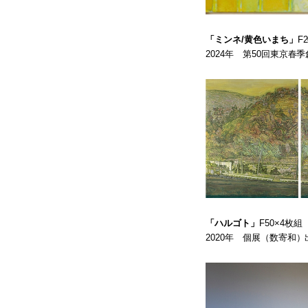
「ミンネ/黄色いまち」
F
2024年 第50回東京
「ハルゴト」
F50×4枚
2020年 個展（数寄和）