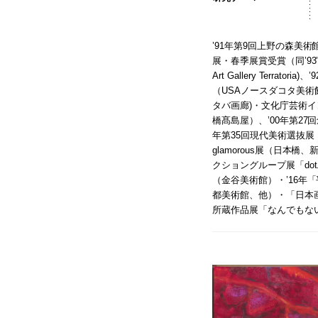
’91年第9回上野の森美
展・春季展賞受賞（同’93’95’
Art Gallery Terr
（USAノースダコタ美術館
タバ画廊)・文化庁芸術イ
橋髙島屋）、’00年第27
年第35回現代美術選抜展（
glamorous展（日本
クショングループ展「do
（金谷美術館）・’16年
都美術館、他）・「日本
所蔵作品展「なんでもな