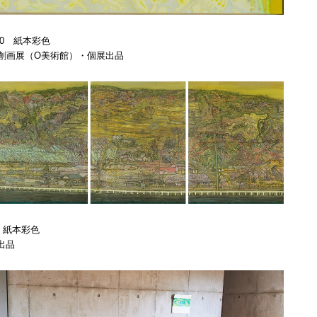
20 紙本彩色
春季創画展（O美術館）・個展出品
組 紙本彩色
出品