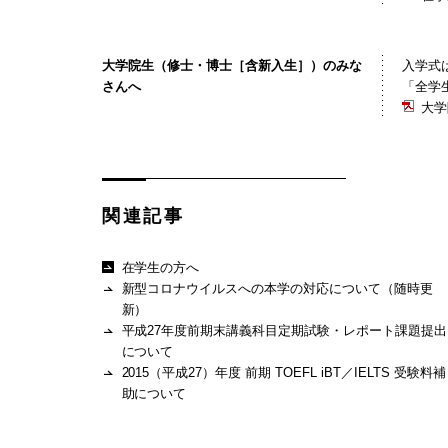
大学院生（修士・博士［含新入生］）のみな
入学式は
さんへ
「全学
大学
関連記事
在学生の方へ
新型コロナウイルスへの本学の対応について（随時更
新）
平成27年度前期末講義科目定期試験・レポート課題提出
について
2015（平成27）年度 前期 TOEFL iBT／IELTS 受験料補
助について