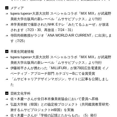
メディア
tupera tupera×大原大次郎 スペシャルコラボ『MIX MIX』が武蔵野
美術大学出版局の新レーベル「ムササビブックス」より刊行
本学美術館で撮影されたNHK Eテレ「みたてるふぉーぜ」が放送
されます（7/23・30、再放送：7/24・31）
寺田尚樹教授がラジオ「ANA WORLD AIR CURRENT」に出演しま
す（7/25）
卒業生関連情報
tupera tupera×大原大次郎 スペシャルコラボ『MIX MIX』が武蔵野
美術大学出版局の新レーベル「ムササビブックス」より刊行
伊藤裕平さんが携わった「MILUFURI」が第79回広告電通賞 イノ
ベーティブ・アプローチ部門 カテゴリーBにて金賞受賞
「ムサビキャリアデザインマガジン」サイトに記事を公開しまし
た
芸術文化学科
佐々木慶一さんが全日本肖像美術協会において委員へ昇格
弘益大学校（韓国）との協定校プロジェクト（共同鑑賞教育研究-
旅するムサビプロジェクトin韓国）を実施
佐々木慶一さんが『学校の記憶とたからもの』（5）発行