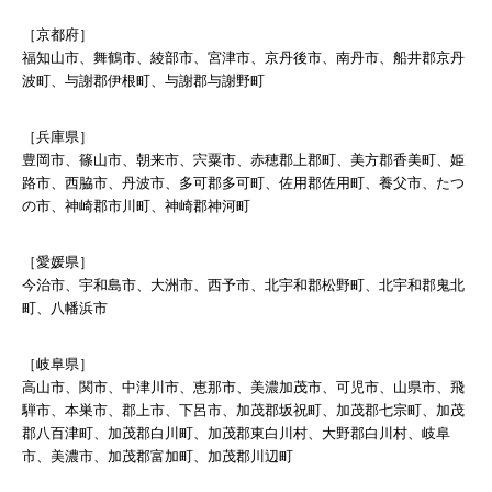
［京都府］
福知山市、舞鶴市、綾部市、宮津市、京丹後市、南丹市、船井郡京丹
波町、与謝郡伊根町、与謝郡与謝野町
［兵庫県］
豊岡市、篠山市、朝来市、宍粟市、赤穂郡上郡町、美方郡香美町、姫
路市、西脇市、丹波市、多可郡多可町、佐用郡佐用町、養父市、たつ
の市、神崎郡市川町、神崎郡神河町
［愛媛県］
今治市、宇和島市、大洲市、西予市、北宇和郡松野町、北宇和郡鬼北
町、八幡浜市
［岐阜県］
高山市、関市、中津川市、恵那市、美濃加茂市、可児市、山県市、飛
騨市、本巣市、郡上市、下呂市、加茂郡坂祝町、加茂郡七宗町、加茂
郡八百津町、加茂郡白川町、加茂郡東白川村、大野郡白川村、岐阜
市、美濃市、加茂郡富加町、加茂郡川辺町