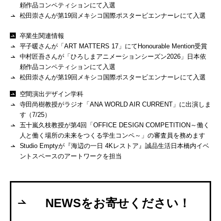
頼作品コンペティションにて入選
松田崇さんが第19回メキシコ国際ポスタービエンナーレにて入選
卒業生関連情報
平子暖さんが「ART MATTERS 17」にてHonourable Mention受賞
中村匠吾さんが「ひろしまアニメーションシーズン2026」日本依
頼作品コンペティションにて入選
松田崇さんが第19回メキシコ国際ポスタービエンナーレにて入選
空間演出デザイン学科
寺田尚樹教授がラジオ「ANA WORLD AIR CURRENT」に出演しま
す（7/25）
五十嵐久枝教授が第4回「OFFICE DESIGN COMPETITION～働く
人と働く場所の未来をつくる学生コンペ～」の審査員を務めます
Studio Emptyが『海辺の一日 4Kレストア』誠品生活日本橋内イベ
ントスペースのアートワークを担当
NEWSをお寄せください！