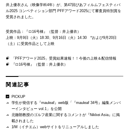
井上優衣さん（映像学科4年）が、第47回ぴあフィルムフェスティバ
ル2025 コンペティション部門 PFFアワード2025にて審査員特別賞を
受賞されました。
受賞作品：『ロ16号棟』（監督：井上優衣）
上映：9月9日（火）18:30、9月16日（火）14:30 *および9月20日
（土）に受賞作品として上映
「PFFアワード2025」受賞結果速報！！今後の上映＆配信情報
『ロ16号棟』（監督：井上優衣）
関連記事
PICKUP
学生が発信する『mauleaf』web版「『mauleaf 34号』編集メンバ
ーインタビュー vol.1」を公開
北徹朗教授のゴルフ産業に関するコメントが『Nikkei Asia』に掲
載されました
1/M（イチエム）webサイトをリニューアルしました