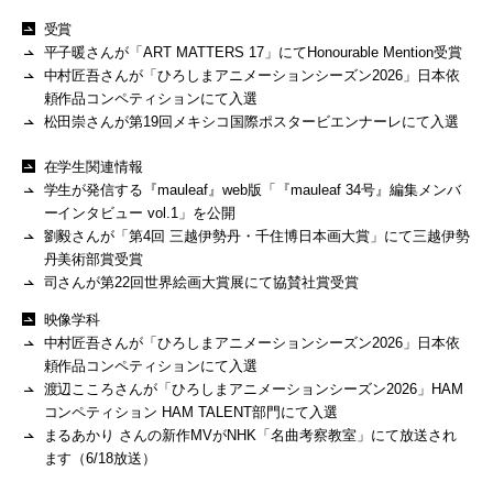
受賞
平子暖さんが「ART MATTERS 17」にてHonourable Mention受賞
中村匠吾さんが「ひろしまアニメーションシーズン2026」日本依
頼作品コンペティションにて入選
松田崇さんが第19回メキシコ国際ポスタービエンナーレにて入選
在学生関連情報
学生が発信する『mauleaf』web版「『mauleaf 34号』編集メンバ
ーインタビュー vol.1」を公開
劉毅さんが「第4回 三越伊勢丹・千住博日本画大賞」にて三越伊勢
丹美術部賞受賞
司さんが第22回世界絵画大賞展にて協賛社賞受賞
映像学科
中村匠吾さんが「ひろしまアニメーションシーズン2026」日本依
頼作品コンペティションにて入選
渡辺こころさんが「ひろしまアニメーションシーズン2026」HAM
コンペティション HAM TALENT部門にて入選
まるあかり さんの新作MVがNHK「名曲考察教室」にて放送され
ます（6/18放送）