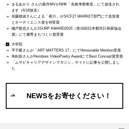
まるあかり さんの新作MVがNHK「名曲考察教室」にて放送され
ます（6/18放送）
佐藤穂波さんによる「夜行」がSICF27 MARKET部門にて造形賞
とオーディエンス賞をW受賞
織戸龍也さんがJSURP AWARD2025（第16回日本都市計画家協会
賞）にて優秀まちづくり賞受賞
大学院
平子暖さんが「ART MATTERS 17」にてHonourable Mention受賞
朱剣辰さんがHombres VideoPoetry AwardにてBest Concept賞受賞
「ムサビキャリアデザインマガジン」サイトに記事を公開しまし
た
NEWSをお寄せください！