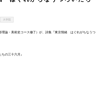
大学院
造形理論・美術史コース修了）が、詩集『東京情緒 はぐれがちなうつ
たちの三十六月』