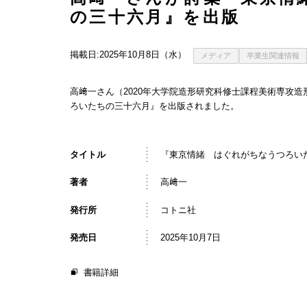
の三十六月』を出版
掲載日:2025年10月8日（水）
メディア
卒業生関連情報
高﨑一さん（2020年大学院造形研究科修士課程美術専攻
ろいたちの三十六月』を出版されました。
タイトル
『東京情緒 はぐれがちなうつろい
著者
高﨑一
発行所
コトニ社
発売日
2025年10月7日
書籍詳細