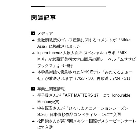
関連記事
メディア
北徹朗教授のゴルフ産業に関するコメントが『Nikkei
Asia』に掲載されました
tupera tupera×大原大次郎 スペシャルコラボ『MIX
MIX』が武蔵野美術大学出版局の新レーベル「ムササビ
ブックス」より刊行
本学美術館で撮影されたNHK Eテレ「みたてるふぉー
ぜ」が放送されます（7/23・30、再放送：7/24・31）
卒業生関連情報
平子暖さんが「ART MATTERS 17」にてHonourable
Mention受賞
中村匠吾さんが「ひろしまアニメーションシーズン
2026」日本依頼作品コンペティションにて入選
松田崇さんが第19回メキシコ国際ポスタービエンナーレ
にて入選