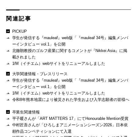
関連記事
PICKUP
学生が発信する『mauleaf』web版「『mauleaf 34号』編集メンバ
ーインタビュー vol.1」を公開
北徹朗教授のゴルフ産業に関するコメントが『Nikkei Asia』に掲
載されました
1/M（イチエム）webサイトをリニューアルしました
大学関連情報・プレスリリース
学生が発信する『mauleaf』web版「『mauleaf 34号』編集メンバ
ーインタビュー vol.1」を公開
1/M（イチエム）webサイトをリニューアルしました
令和8年熊本地震により被災された学生および入学志願者の皆様へ
卒業生関連情報
平子暖さんが「ART MATTERS 17」にてHonourable Mention受賞
中村匠吾さんが「ひろしまアニメーションシーズン2026」日本依
頼作品コンペティションにて入選