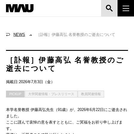
NEWS
［訃報］伊藤高弘 名誉教授のご逝去について
［訃報］伊藤高弘 名誉教授のご
逝去について
掲載日:2026年7月3日（金）
PICKUP
大学関連情報・プレスリリース
教員関連情報
本学名誉教授 伊藤高弘先生（91歳）が、2026年6月22日にご逝去され
ました。
ここに謹んで哀悼の意を表すとともに、ご冥福をお祈り申し上げま
す。