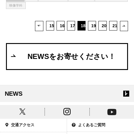
映像学科
15
16
17
18
19
20
21
次ペ
前ページ
NEWSをお寄せください！
NEWS
交通アクセス
よくあるご質問