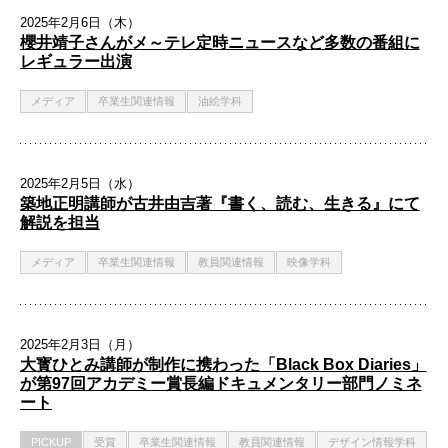
2025年2月6日（木）
櫻井靖子さんがメ～テレ定時ニュースなど多数の番組に
レギュラー出演
メディア
卒業生関連情報
油絵学科
2025年2月5日（水）
築地正明講師が古井由吉著『書く、読む、生きる』にて
解説を担当
メディア
卒業生関連情報
教員関連情報
映像学科
2025年2月3日（月）
大寳ひとみ講師が制作に携わった「Black Box Diaries」
が第97回アカデミー賞長編ドキュメンタリー部門ノミネ
ート
PICKUP
受賞
卒業生関連情報
教員関連情報
デザイン情報学科