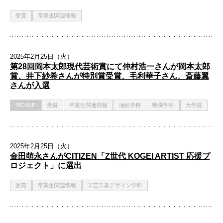
受賞
卒業生関連情報
2025年2月25日（火）
第28回岡本太郎現代芸術賞にて仲村浩一さんが岡本太郎
賞、井下紗希さんが特別賞受賞、毛利華子さん、斎藤翼
さんが入選
PICKUP
受賞
卒業生関連情報
油絵学科
映像学科
大学院
2025年2月25日（火）
金田萌永さんがCITIZEN「Z世代 KOGEI ARTIST 応援プ
ロジェクト」に選出
受賞
卒業生関連情報
工芸工業デザイン学科