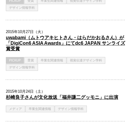
PICKUP
受賞
卒業生関連情報
視覚伝達デザイン学科
デザイン情報学科
2015年10月27日（火）
uwabami（ムトウアキヒトさん・はらだかおるさん）が
「DigiCon6 ASIA Awards」にてdc6 JAPAN サンライズ
賞受賞
PICKUP
受賞
卒業生関連情報
視覚伝達デザイン学科
デザイン情報学科
2015年10月24日（土）
杉崎良子さんが文化放送「福井謙二グッモニ」に出演
メディア
卒業生関連情報
デザイン情報学科