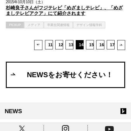
2015年10月10日（土）
杉崎良子さんがフジテレビ「めざましテレビ」、「めざ
ましテレビアクア」にて紹介されます
PICKUP
メディア
卒業生関連情報
デザイン情報学科
11
12
13
14
15
16
17
次ペ
前ページ
NEWSをお寄せください！
NEWS