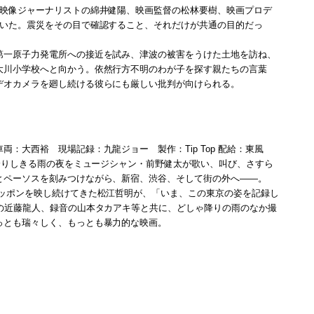
、映像ジャーナリストの綿井健陽、映画監督の松林要樹、映画プロデ
ていた。震災をその目で確認すること、それだけが共通の目的だっ
第一原子力発電所への接近を試み、津波の被害をうけた土地を訪ね、
大川小学校へと向かう。依然行方不明のわが子を探す親たちの言葉
デオカメラを廻し続ける彼らにも厳しい批判が向けられる。
：大西裕 現場記録：九龍ジョー 製作：Tip Top 配給：東風
。降りしきる雨の夜をミュージシャン・前野健太が歌い、叫び、さすら
とペーソスを刻みつけながら、新宿、渋谷、そして街の外へ——。
ニッポンを映し続けてきた松江哲明が、「いま、この東京の姿を記録し
の近藤龍人、録音の山本タカアキ等と共に、どしゃ降りの雨のなか撮
っとも瑞々しく、もっとも暴力的な映画。