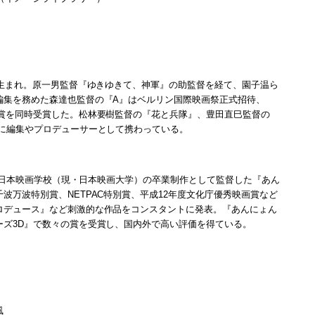
都生まれ。原一男監督『ゆきゆきて、神軍』の助監督を経て、園子温ら
編集を務めた森達也監督の『A』はベルリン国際映画祭正式招待、
賞を同時受賞した。松林要樹監督の『花と兵隊』、豊田直巳監督の
に編集やプロデューサーとして携わっている。
年、日本映画学校（現・日本映画大学）の卒業制作として監督した『あん
万波特別賞、NETPAC特別賞、平成12年度文化庁優秀映画賞など
ロデュース』など刺激的な作品をコンスタントに発表。『あんにょん
ズ3D』で数々の賞を受賞し、国内外で高い評価を得ている。
風