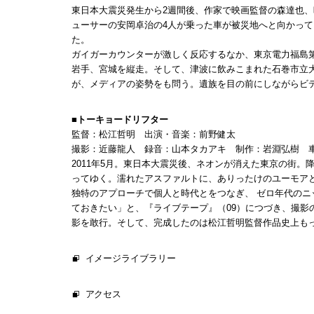
東日本大震災発生から2週間後、作家で映画監督の森達也
ューサーの安岡卓治の4人が乗った車が被災地へと向かっ
た。
ガイガーカウンターが激しく反応するなか、東京電力福島
岩手、宮城を縦走。そして、津波に飲みこまれた石巻市立
が、メディアの姿勢をも問う。遺族を目の前にしながらビ
■トーキョードリフター
監督：松江哲明 出演・音楽：前野健太
撮影：近藤龍人 録音：山本タカアキ 制作：岩淵弘樹 車両
2011年5月。東日本大震災後、ネオンが消えた東京の街
ってゆく。濡れたアスファルトに、ありったけのユーモア
独特のアプローチで個人と時代とをつなぎ、 ゼロ年代の
ておきたい」と、『ライブテープ』（09）につづき、撮影
影を敢行。そして、完成したのは松江哲明監督作品史上も
イメージライブラリー
アクセス