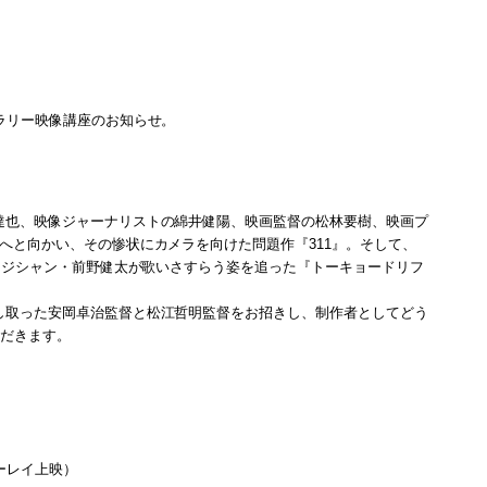
ラリー映像講座のお知らせ。
達也、映像ジャーナリストの綿井健陽、映画監督の松林要樹、映画プ
へと向かい、その惨状にカメラを向けた問題作『311』。そして、
ュージシャン・前野健太が歌いさすらう姿を追った『トーキョードリフ
し取った安岡卓治監督と松江哲明監督をお招きし、制作者としてどう
ただきます。
ーレイ上映）