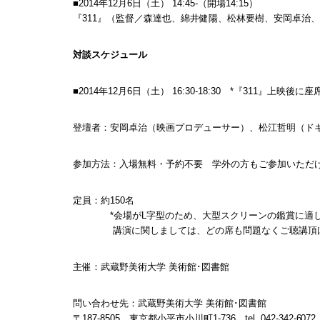
■2014年12月6日（土） 14:45-（開場14:15）
『311』（監督／森達也、綿井健陽、松林要樹、安岡卓治、
対談スケジュール
■2014年12月6日（土） 16:30-18:30 *『311』上映
登壇者：安岡卓治（映画プロデューサー）、松江哲明（ド
参加方法：入場無料・予約不要 学外の方もご参加いただ
定員：約150名
*会場がL字型のため、大型スクリーンの鑑賞に適した
講演に関しましては、どの席も問題なくご聴講頂
主催：武蔵野美術大学 美術館･図書館
問い合わせ先：武蔵野美術大学 美術館･図書館
〒187-8505 東京都小平市小川町1-736 tel. 042-342