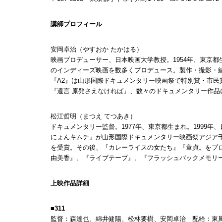
講師プロフィール
安岡卓治（やすおか たかはる）
映画プロデューサー、日本映画大学教授。1954年、東京
のインディーズ映画を数多くプロデュース。製作・撮影・
『A2』は山形国際ドキュメンタリー映画祭で特別賞・市民
『遺言 原発さえなければ』、数々のドキュメンタリー作品
松江哲明（まつえ てつあき）
ドキュメンタリー監督。1977年、東京都生まれ。1999
にょんキムチ』が山形国際ドキュメンタリー映画祭アジア千波
を受賞。その後、『カレーライスの女たち』『童貞。をプ
由美香』、『ライブテープ』、『フラッシュバックメモリー
上映作品詳細
■311
監督：森達也、綿井健陽、松林要樹、安岡卓治 配給：東