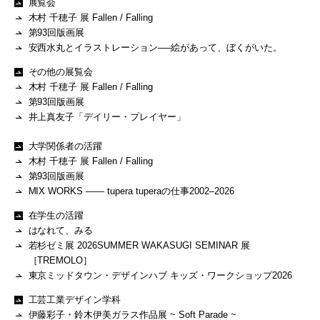
展覧会
木村 千穂子 展 Fallen / Falling
第93回版画展
安西水丸とイラストレーション──絵があって、ぼくがいた。
その他の展覧会
木村 千穂子 展 Fallen / Falling
第93回版画展
井上真友子「デイリー・プレイヤー」
大学関係者の活躍
木村 千穂子 展 Fallen / Falling
第93回版画展
MIX WORKS —— tupera tuperaの仕事2002–2026
在学生の活躍
はなれて、みる
若杉ゼミ展 2026SUMMER WAKASUGI SEMINAR 展
［TREMOLO］
東京ミッドタウン・デザインハブ キッズ・ワークショップ2026
工芸工業デザイン学科
伊藤彩子・鈴木伊美ガラス作品展 ~ Soft Parade ~