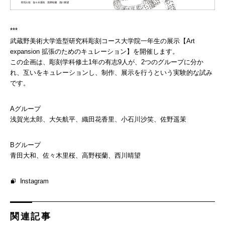
***
武蔵野美術大学造型研究科彫刻コース大学院一年生の展示【Art
expansion 拡張のためのキュレーション】を開催します。
この企画は、彫刻学科修土1年の有志9人が、2つのグループに分か
れ、互いをキュレーションし、制作、展示を行うという実験的な試み
です。
Aグループ
浅賀光太郎、大矢航平、織田花香里、小石川沙笑、佐野遥茉
Bグループ
青田大和、佐々木里桜、高野桜蘭、西川晴望
Instagram
関連記事