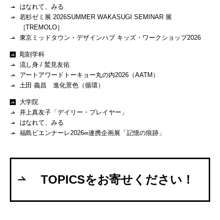
はなれて、みる
若杉ゼミ展 2026SUMMER WAKASUGI SEMINAR 展
［TREMOLO］
東京ミッドタウン・デザインハブ キッズ・ワークショップ2026
彫刻学科
流し身 / 鷲見友佑
アートアワードトーキョー丸の内2026（AATM）
土田 義昌 進化景色（循環）
大学院
井上真友子「デイリー・プレイヤー」
はなれて、みる
福島ビエンナーレ2026∞連携企画展「記憶の痕跡」
TOPICSをお寄せください！