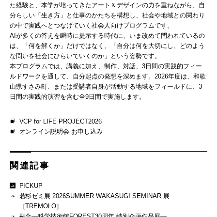
た経験と、本学が培ってきたアート＆デザインの力を重ねながら、自
分らしい「生き方」と仕事のかたちを構想し、社会や地域との関わり
の中で実践へとつなげていく社会人向けプログラムです。
AIが多くの答えを瞬時に提示する時代に、いま改めて問われているの
は、「何を解くか」だけではなく、「自分は何を大切にし、どのよう
な問いを社会にひらいていくのか」という姿勢です。
本プログラムでは、講義に加え、制作、対話、3日間の実践的フィー
ルドワークを通して、自分起点の発想を深めます。2026年度は、和歌
山県すさみ町、または受講者自身が活動する地域をフィールドに、3
日間の実践的演習を含む全9日間で実施します。
VCP for LIFE PROJECT2026
オンライン説明会 お申し込み
関連記事
PICKUP
若杉ゼミ展 2026SUMMER WAKASUGI SEMINAR 展
［TREMOLO］
融合―科学技術館FOREST30周年 特別企画作品展―