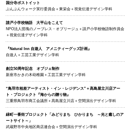
国分寺ポストイット
ぶんぶんウォーク実行委員会＋東栄会＋視覚伝達デザイン学科
請戸小学校物語 大平山をこえて
NPO法人団塊のノーブレス・オブリージュ＋請戸小学校物語制作員会
＋視覚伝達デザイン学科
『Natural Inn 自遊人 アメニティーグッズ計画』
自遊人＋工芸工業デザイン学科
創立50周年記念 オブジェ制作
新座市かきの木幼稚園＋工芸工業デザイン学科
“鳥羽市相差アーティスト・イン・レジデンス”＋髙島屋立川店アー
ト・プロジェクト『海からの贈り物』
三重県鳥羽市商工会議所＋髙島屋立川店＋空間演出デザイン学科
緑町一番街プロジェクト「みどりまち ひかりまち ～光と癒しのア
ートサイト～」
武蔵野市中央地区商店連合会＋空間演出デザイン学科