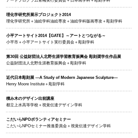
アートプログラム青梅実行委員会＋日本画学科＋彫刻学科
理化学研究所展示プロジェクト2014
理化学研究所＋油絵学科油絵専攻＋油絵学科版画専攻＋彫刻学科
小平アートサイト2014【GATE】～アートとつながる～
小平市＋小平アートサイト実行委員会＋彫刻学科
第30回 公益財団法人北野生涯学習教育振興会 彫刻奨学生作品展
公益財団法人北野生涯教育振興会＋彫刻学科
近代日本彫刻展 ―A Study of Modern Japanese Sculpture―
Henry Moore Institute＋彫刻学科
積み木のデザイン出前講座
都立上水高等学校＋視覚伝達デザイン学科
こだいらNPOボランティアセミナー
こだいらNPOセミナー推進委員会＋視覚伝達デザイン学科