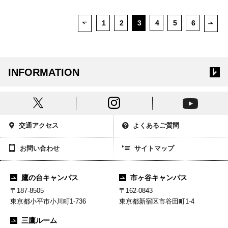
1
2
3
4
5
6
次ペ
前ページ
INFORMATION
交通アクセス
よくあるご質問
お問い合わせ
サイトマップ
鷹の台キャンパス
市ヶ谷キャンパス
〒187-8505
〒162-0843
東京都小平市小川町1-736
東京都新宿区市谷田町1-4
三鷹ルーム