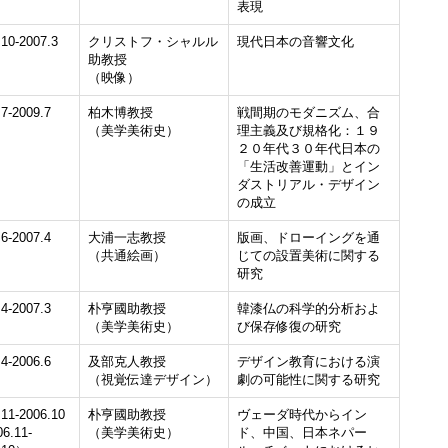
表現
.10-2007.3
クリストフ・シャルル
現代日本の音響文化
助教授
（映像）
.7-2009.7
柏木博教授
戦間期のモダニズム、合
（美学美術史）
理主義及び規格化：１９
２０年代３０年代日本の
「生活改善運動」とイン
ダストリアル・デザイン
の成立
.6-2007.4
大浦一志教授
版画、ドローイングを通
（共通絵画）
じての設置美術に関する
研究
.4-2007.3
朴亨國助教授
韓漆仏の科学的分析およ
（美学美術史）
び保存修復の研究
.4-2006.6
及部克人教授
デザイン教育における演
（視覚伝達デザイン）
劇の可能性に関する研究
.11-2006.10
朴亨國助教授
ヴェーダ時代からイン
6.11-
（美学美術史）
ド、中国、日本ネパー