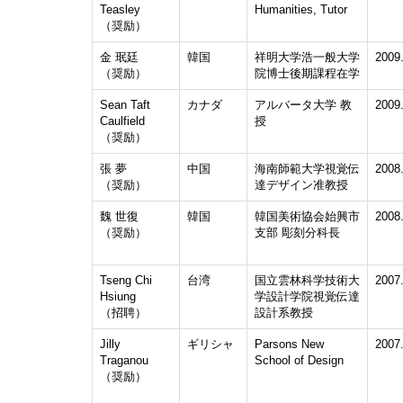
Teasley
Humanities, Tutor
（奨励）
金 珉廷
韓国
祥明大学浩一般大学
2009
（奨励）
院博士後期課程在学
Sean Taft
カナダ
アルバータ大学 教
2009
Caulfield
授
（奨励）
張 夢
中国
海南師範大学視覚伝
2008
（奨励）
達デザイン准教授
魏 世復
韓国
韓国美術協会始興市
2008
（奨励）
支部 彫刻分科長
Tseng Chi
台湾
国立雲林科学技術大
2007
Hsiung
学設計学院視覚伝達
（招聘）
設計系教授
Jilly
ギリシャ
Parsons New
2007
Traganou
School of Design
（奨励）