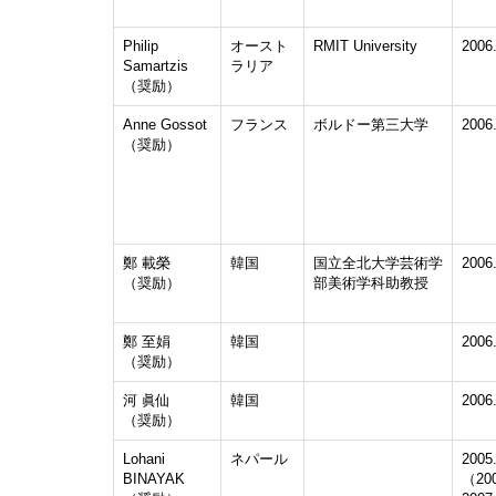
Philip
オースト
RMIT University
2006
Samartzis
ラリア
（奨励）
Anne Gossot
フランス
ボルドー第三大学
2006
（奨励）
鄭 載榮
韓国
国立全北大学芸術学
2006
（奨励）
部美術学科助教授
鄭 至娟
韓国
2006
（奨励）
河 眞仙
韓国
2006
（奨励）
Lohani
ネパール
2005
BINAYAK
（200