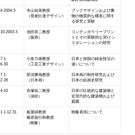
.4-2004.3
寺山祐策教授
ブックデザインおよび書
（視覚伝達デザイン）
物の物質的な構造に関す
る研究と実験
.10-2003.3
池田良二教授
コンテンポラリープリン
（版画）
トとその実験的な3Dイン
スタレーションの研究
7.1-
小泉力雄教授
日本と韓国の鋳金技法の
.6.30
（工芸工業デザイン）
違いについて
7.1-
那須勝哉教授
日本画の制作研究および
.2.28
（日本画）
日本の絵画史研究
.4-10
赤塚祐二教授
日本の伝統的な建築物と
（油絵）
近現代的な建築物および
庭園
1.1-12.31
板屋緑教授
映像表現について
篠原規行助教授
（映像）