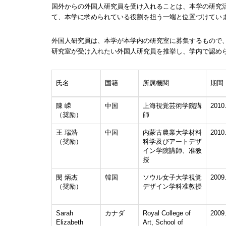
国外からの外国人研究員を受け入れることは、本学の研究
て、本学に求められている役割を担う一端と位置づけてい
外国人研究員は、本学が本学内の研究室に募集するもので
研究室が受け入れたい外国人研究員を推挙し、学内で認め
氏名
国籍
所属機関
期間
陳 嵘
中国
上海視覚芸術学院講
2010
（奨励）
師
王 瑞浩
中国
内蒙古農業大学材料
2010
（奨励）
科学及びアートデザ
イン学院講師、准教
授
閔 炳杰
韓国
ソウル女子大学視覚
2009
（奨励）
デザイン学科准教授
Sarah
カナダ
Royal College of
2009
Elizabeth
Art, School of