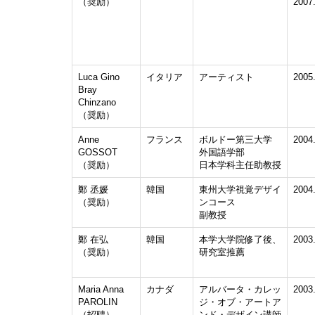
（奨励）
2007
Luca Gino
イタリア
アーティスト
2005
Bray
Chinzano
（奨励）
Anne
フランス
ボルドー第三大学
2004
GOSSOT
外国語学部
（奨励）
日本学科主任助教授
鄭 丞媛
韓国
東州大学視覚デザイ
2004
（奨励）
ンコース
副教授
鄭 在弘
韓国
本学大学院修了後、
2003
（奨励）
研究室推薦
Maria Anna
カナダ
アルバータ・カレッ
2003
PAROLIN
ジ・オブ・アートア
（招聘）
ンド・デザイン講師