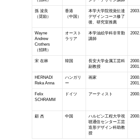
孫 浚良
香港
本学大学院視覚伝達
2003
（奨励）
（中国）
デザインコース修了
後、研究室推薦
Wayne
オースト
本学油絵学科非常勤
2002
Andrew
ラリア
講師
Crothers
（招聘）
宋 在林
韓国
長安大学金属工芸科
2000.
副教授
2001
HERNADI
ハンガリ
画家
2000.
Reka Anna
ー
2001
Felix
ドイツ
アーティスト
2000
SCHRAMM
顧 杰
中国
ハルピン工程大学視
2000.
聴通信センター工芸
造形デザイン科助教
授