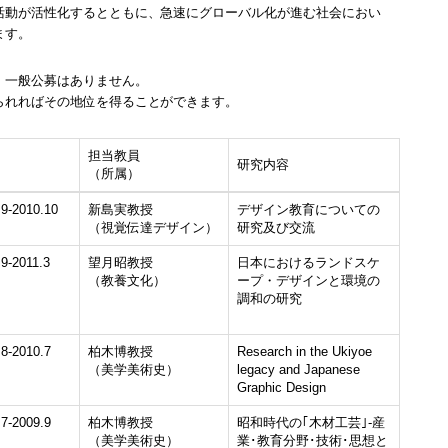
活動が活性化するとともに、急速にグローバル化が進む社会におい
ます。
、一般公募はありません。
られればその地位を得ることができます。
担当教員
研究内容
（所属）
.9-2010.10
新島実教授
デザイン教育についての
（視覚伝達デザイン）
研究及び交流
.9-2011.3
望月昭教授
日本におけるランドスケ
（教養文化）
ープ・デザインと環境の
調和の研究
.8-2010.7
柏木博教授
Research in the Ukiyoe
（美学美術史）
legacy and Japanese
Graphic Design
.7-2009.9
柏木博教授
昭和時代の｢木材工芸｣-産
（美学美術史）
業･教育分野･技術･思想と