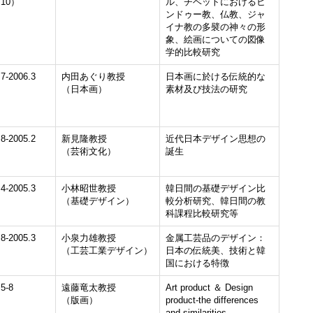
.10）
ル、チベットにおけるヒ
ンドゥー教、仏教、ジャ
イナ教の多襞の神々の形
象、絵画についての図像
学的比較研究
.7-2006.3
内田あぐり教授
日本画に於ける伝統的な
（日本画）
素材及び技法の研究
.8-2005.2
新見隆教授
近代日本デザイン思想の
（芸術文化）
誕生
.4-2005.3
小林昭世教授
韓日間の基礎デザイン比
（基礎デザイン）
較分析研究、韓日間の教
科課程比較研究等
.8-2005.3
小泉力雄教授
金属工芸品のデザイン：
（工芸工業デザイン）
日本の伝統美、技術と韓
国における特徴
.5-8
遠藤竜太教授
Art product ＆ Design
（版画）
product-the differences
and similarities