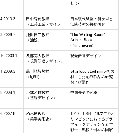
して-
.4-2010.3
田中秀穂教授
日本現代織物の新技術と
（工芸工業デザイン）
伝統技術の接続研究
.3-2009.7
池田良二教授
“The Waiting Room”
（油絵）
Artist’s Book
(Printmaking)
.10-2009.1
及部克人教授
視覚伝達デザイン
（視覚伝達デザイン）
.4-2009.3
黒川弘毅教授
Stainless steel mirrorを素
（彫刻）
材にした彫刻作品の研究
および製作
.8-2008.1
小林昭世教授
中国失楽の色彩
（基礎デザイン）
.6-2007.8
柏木博教授
1940、1964、1972年のオ
（美学美術史）
リンピックにおけるグラ
フィックデザインが表す
戦中・戦後の日本の国家