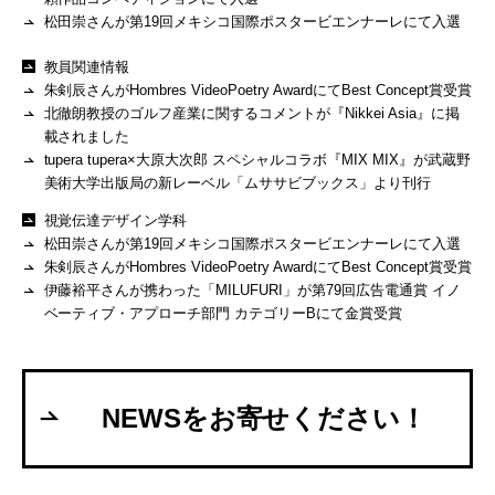
松田崇さんが第19回メキシコ国際ポスタービエンナーレにて入選
教員関連情報
朱剣辰さんがHombres VideoPoetry AwardにてBest Concept賞受賞
北徹朗教授のゴルフ産業に関するコメントが『Nikkei Asia』に掲
載されました
tupera tupera×大原大次郎 スペシャルコラボ『MIX MIX』が武蔵野
美術大学出版局の新レーベル「ムササビブックス」より刊行
視覚伝達デザイン学科
松田崇さんが第19回メキシコ国際ポスタービエンナーレにて入選
朱剣辰さんがHombres VideoPoetry AwardにてBest Concept賞受賞
伊藤裕平さんが携わった「MILUFURI」が第79回広告電通賞 イノ
ベーティブ・アプローチ部門 カテゴリーBにて金賞受賞
NEWSをお寄せください！