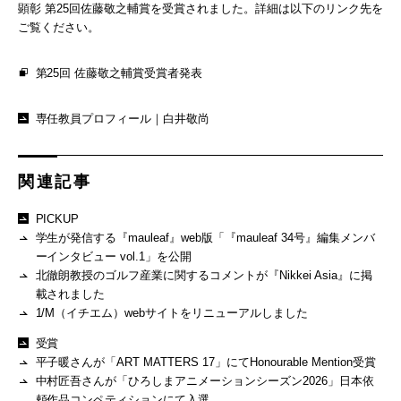
顕彰 第25回佐藤敬之輔賞を受賞されました。詳細は以下のリンク先を
ご覧ください。
第25回 佐藤敬之輔賞受賞者発表
専任教員プロフィール｜白井敬尚
関連記事
PICKUP
学生が発信する『mauleaf』web版「『mauleaf 34号』編集メンバ
ーインタビュー vol.1」を公開
北徹朗教授のゴルフ産業に関するコメントが『Nikkei Asia』に掲
載されました
1/M（イチエム）webサイトをリニューアルしました
受賞
平子暖さんが「ART MATTERS 17」にてHonourable Mention受賞
中村匠吾さんが「ひろしまアニメーションシーズン2026」日本依
頼作品コンペティションにて入選