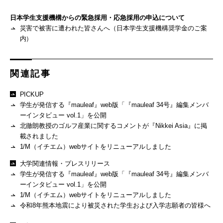
日本学生支援機構からの緊急採用・応急採用の申込について
災害で被害に遭われた皆さんへ（日本学生支援機構奨学金のご案
内）
関連記事
PICKUP
学生が発信する『mauleaf』web版「『mauleaf 34号』編集メンバ
ーインタビュー vol.1」を公開
北徹朗教授のゴルフ産業に関するコメントが『Nikkei Asia』に掲
載されました
1/M（イチエム）webサイトをリニューアルしました
大学関連情報・プレスリリース
学生が発信する『mauleaf』web版「『mauleaf 34号』編集メンバ
ーインタビュー vol.1」を公開
1/M（イチエム）webサイトをリニューアルしました
令和8年熊本地震により被災された学生および入学志願者の皆様へ