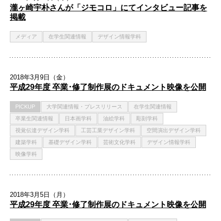
瀧ヶ崎宇朴さんが「ジモコロ」にてインタビュー記事を
掲載
メディア
在学生関連情報
デザイン情報学科
2018年3月9日（金）
平成29年度 卒業･修了制作展のドキュメント映像を公開
PICKUP
大学関連情報・プレスリリース
在学生関連情報
卒業生関連情報
日本画学科
油絵学科
彫刻学科
視覚伝達デザイン学科
工芸工業デザイン学科
空間演出デザイン学科
建築学科
基礎デザイン学科
芸術文化学科
デザイン情報学科
映像学科
2018年3月5日（月）
平成29年度 卒業･修了制作展のドキュメント映像を公開