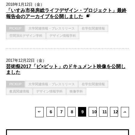
2018年1月12日（金）
「いすみ市発房総ライフデザイン・プロジェクト」最終
報告会のアーカイブを公開しました
PICKUP
大学関連情報・プレスリリース
在学生関連情報
空間演出デザイン学科
デザイン情報学科
2017年12月22日（金）
芸術祭2017「ビ×ビット」のドキュメント映像を公開し
ました
PICKUP
大学関連情報・プレスリリース
在学生関連情報
教員関連情報
デザイン情報学科
映像学科
6
7
8
9
10
11
12
次ペ
前ページ