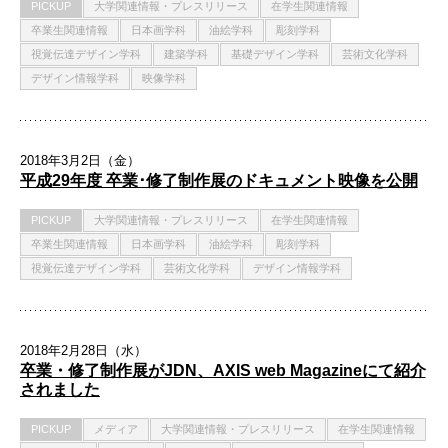
PICKUP
大学関連情報・プレスリリース
在学生関連情報
卒業生関連情報
日本画学科
油絵学科
彫刻学科
視覚伝達デザイン学科
建築学科
基礎デザイン学科
芸術文化学科
デザイン情報学科
映像学科
2018年3月2日（金）
平成29年度 卒業･修了制作展のドキュメント映像を公開
PICKUP
大学関連情報・プレスリリース
在学生関連情報
卒業生関連情報
日本画学科
油絵学科
彫刻学科
視覚伝達デザイン学科
芸術文化学科
デザイン情報学科
2018年2月28日（水）
卒業・修了制作展がJDN、AXIS web Magazineにて紹介
されました
PICKUP
メディア
大学関連情報・プレスリリース
在学生関連情報