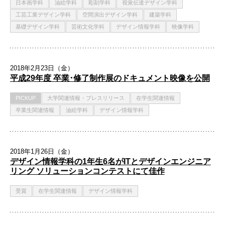
日本画学科
油絵学科
彫刻学科
視覚伝達デザイン学科
工芸工業デザイン学科
空間演出デザイン学科
建築学科
基礎デザイン学科
芸術文化学科
デザイン情報学科
映像学科
2018年2月23日（金）
平成29年度 卒業･修了制作展のドキュメント映像を公開
PICKUP
大学関連情報・プレスリリース
在学生関連情報
卒業生関連情報
油絵学科
デザイン情報学科
2018年1月26日（金）
デザイン情報学科の1年生6名がITとデザインエンジニア
リング ソリューションコンテストにて佳作
受賞
在学生関連情報
デザイン情報学科