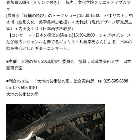
参加費800円（ドリンク付き） 協力；文化学院クリエイティブカフ
ェ
[展覧会「線描の悦び」のトークショー] 15:00-16:00 パネリスト；柏
木博（造形文化・美学美術史教授）＋大竹誠（現代デザイン研究所主
宰）＋内田あぐり（日本画学科教授）
[コンサート・日本の音楽の演奏会]16:30-18:00 ジャズやブルース
など幅広いジャンルを奏でるギタリスト片桐幸男さんによる、日本の
歌を中心としたギターコンサート。
■主催：大地の祭り2010夏実行委員会 協賛；武蔵野美術大学、日本
画研究室
■問合わせ先：「大地の芸術祭の里」総合案内所 tel:025-595-6688
fax:025-595-6181
大地の芸術祭の里