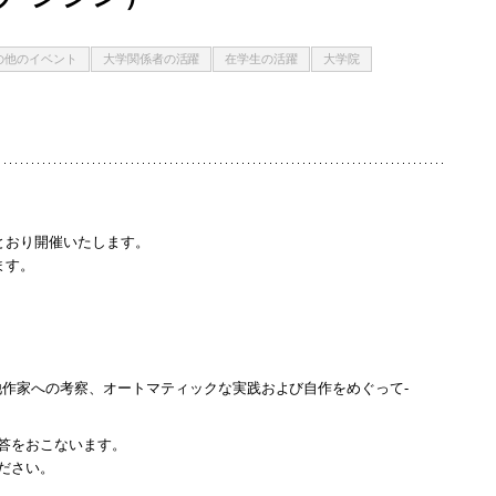
の他のイベント
大学関係者の活躍
在学生の活躍
大学院
とおり開催いたします。
ます。
他作家への考察、オートマティックな実践および自作をめぐって-
答をおこないます。
ださい。