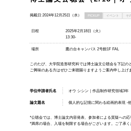
掲載日:2024年12月25日（水）
PICKUP
イベント
そ
日程
2025年2月18日（火）
13:30-
場所
鷹の台キャンパス 2号館1F FAL
このたび、大学院造形研究科では博士論文公聴会を下記の
ご興味のある方はぜひご来聴賜りますようご案内申し上げ
学位申請者氏名
オウ シシン｜作品制作研究領域3年
論文題名
個人的な記憶に関わる絵画的表現 -
*公聴会では、博士論文内容発表、参加者による質疑への応
*満席の場合、入場を制限する場合がございます。ご了承く