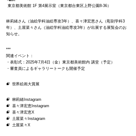
東京都美術館 1F 第4展示室（東京都台東区上野公園8-36）
林莉緒さん（油絵学科油絵専攻3年）、喜々津宏恵さん（彫刻学科3
年）、土屋菜々さん（油絵学科油絵専攻3年）が出展する展覧会のお
知らせ。
***
関連イベント：
・表彰式：2025年7月4日（金）東京都美術館内 講堂（予定）
・審査員によるギャラリートークも開催予定
世界絵画大賞展
林莉緒Instagram
喜々津宏恵Instagram
喜々津宏恵X
土屋菜々Instagram
土屋菜々X