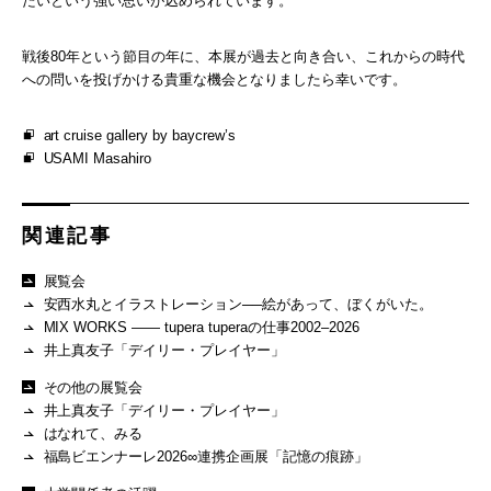
たいという強い思いが込められています。
戦後80年という節目の年に、本展が過去と向き合い、これからの時代
への問いを投げかける貴重な機会となりましたら幸いです。
art cruise gallery by baycrew’s
USAMI Masahiro
関連記事
展覧会
安西水丸とイラストレーション──絵があって、ぼくがいた。
MIX WORKS —— tupera tuperaの仕事2002–2026
井上真友子「デイリー・プレイヤー」
その他の展覧会
井上真友子「デイリー・プレイヤー」
はなれて、みる
福島ビエンナーレ2026∞連携企画展「記憶の痕跡」