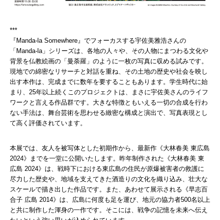
***
『Manda-la Somewhere』でフォーカスする宇佐美雅浩さんの
「Manda-la」シリーズは、各地の人々や、その人物にまつわる文化や
背景を仏教絵画の「曼荼羅」のように一枚の写真に収める試みです。
現地での綿密なリサーチと対話を重ね、その土地の歴史や社会を映し
出す本作は、完成までに数年を要することもあります。学生時代に始
まり、25年以上続くこのプロジェクトは、まさに宇佐美さんのライフ
ワークと言える作品群です。大きな特徴ともいえる一切の合成を行わ
ない手法は、舞台芸術を思わせる緻密な構成と演出で、写真表現とし
て高く評価されています。
本展では、友人を被写体とした初期作から、最新作《大林春美 東広島
2024》までを一堂に公開いたします。昨年制作された《大林春美 東
広島 2024》は、戦時下における東広島の住民が原爆被害者の救護に
尽力した歴史や、地域を支えてきた酒造りの文化を織り込み、壮大な
スケールで描き出した作品です。また、あわせて展示される《早志百
合子 広島 2014》は、広島に何度も足を運び、地元の協力者500名以上
と共に制作した渾身の一作です。そこには、戦争の記憶を未来へ伝え