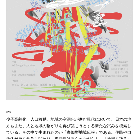
***
少子高齢化、​人口移動、​地域の​空洞化が​進む現代に​おいて、​日本の​地
方も​また、​人と​地域の繋がりを再び築こうとする​新たな​試みを模索し
ている。​その​中で​生まれたのが「参加型地域​広報」である。​住民や​自
治体が​自ら制作に​関わり、​専門性は​限られながらも、「地域を​語る」