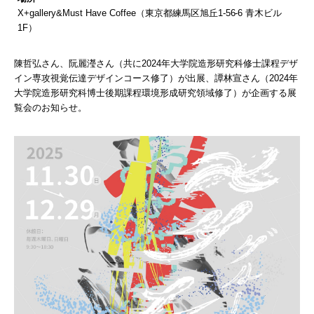
X+gallery&Must Have Coffee（東京都練馬区旭丘1-56-6 青木ビル
1F）
陳哲弘さん、阮麗瀅さん（共に2024年大学院造形研究科修士課程デザ
イン専攻視覚伝達デザインコース修了）が出展、譚林宣さん（2024年
大学院造形研究科博士後期課程環境形成研究領域修了）が企画する展
覧会のお知らせ。