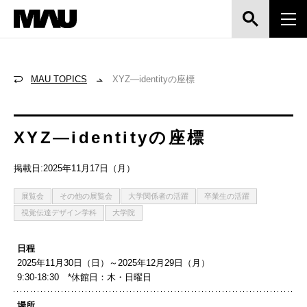
MAU TOPICS
XYZ—identityの座標
XYZ—identityの座標
掲載日:2025年11月17日（月）
展覧会
その他の展覧会
大学関係者の活躍
卒業生の活躍
視覚伝達デザイン学科
大学院
日程
2025年11月30日（日）～2025年12月29日（月）
9​:30-18​:30 *​休​館日：木・​日曜​日
場所