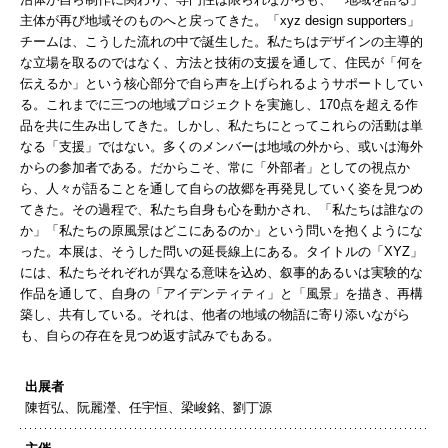
主体が​再び地域そのものへと戻ってきた。「xyz design supporters」​
チームは、​こうした​流れの​中で​誕生した。​私たちはデザインの​主導的
な​立場を取るのではなく、​方法と​技術の​支援を​通して、​住民が​「何を​
伝えるか」と​いう​核心部分で​自ら声を​上げられるようサポートしてい
る。​これまでに​三つの​地域プロジェクトを実施し、​170点を​超える​作
品を​共に生み出してきた。​しかし、​私たちに​とって​これらの​活動は​単
なる​「支援」ではない。​多くの​メンバーは​地域の​外から、或いは​海外
からの​参加者である。​だから​こそ、​常に​「外部者」と​しての​視点か
ら、​人々が​語る​ことを​通して​自らの​故郷を​再発見していく姿を見つめ
てきた。​その​過程で、​私たち自身も​心を​動かされ、​「私たちは​誰なの
か」​「私たちの​原風景は​どこに​あるのか」と​いう​問いを​抱くようにな
った。​本展は、​そうした​問いの​延長線上に​ある。​タイトルの​「XYZ」
には、​私たちそれぞれが​異なる​意味を​込め、叙事的あるいは​実験的な​
作品を​通して、​自身の​「アイデンティティ」と​「風景」を​描き、​再構
築し、共有している。​それは、​他者の​地域の​物語に​寄り添いながら
も、​自らの​存在を見つめ返す試みでもある。
出展者
陳哲弘、阮麗瀅、任宇恒、梁峻銘、劉丁源