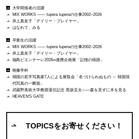
大学関係者の活躍
MIX WORKS —— tupera tuperaの仕事2002–2026
井上真友子「デイリー・プレイヤー」
はなれて、みる
卒業生の活躍
MIX WORKS —— tupera tuperaの仕事2002–2026
井上真友子「デイリー・プレイヤー」
福島ビエンナーレ2026∞連携企画展「記憶の痕跡」
映像学科
韓国の若手写真家7人による展覧会「名づけられぬもの ～ 韓国現
代写真の一断面」
武蔵野美術大学教授退任記念 黒坂圭太——森を見ずに木を見る
HEAVEN'S GATE
TOPICSをお寄せください！