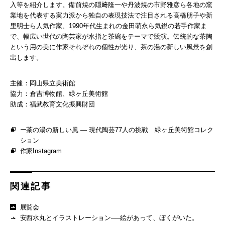
入等を紹介します。備前焼の隠﨑隆一や丹波焼の市野雅彦ら各地の窯
業地を代表する実力派から独自の表現技法で注目される高橋朋子や新
里明士ら人気作家、1990年代生まれの金田萌永ら気鋭の若手作家ま
で、幅広い世代の陶芸家が水指と茶碗をテーマで競演。伝統的な茶陶
という用の美に作家それぞれの個性が光り、茶の湯の新しい風景を創
出します。
主催：岡山県立美術館
協力：倉吉博物館、緑ヶ丘美術館
助成：福武教育文化振興財団
ー茶の湯の新しい風 ― 現代陶芸77人の挑戦 緑ヶ丘美術館コレク
ション
作家Instagram
関連記事
展覧会
安西水丸とイラストレーション──絵があって、ぼくがいた。