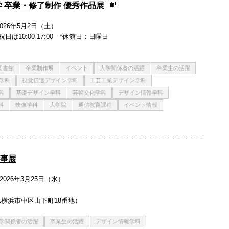
学 卒業・修了制作 優秀作品展
2026年5月2日（土）
日、祝日は10:00-17:00 *休館日：日曜日
図書館
卒業制作展
イベント
大学関係者の活躍
卒業生の活躍
学科
視覚伝達デザイン学科
工芸工業デザイン学科
科
基礎デザイン学科
芸術文化学科
デザイン情報学科
科
映像学科
大学院
通信教育課程
イベント情報
仕事展
2026年3月25日（水）
横浜市中区山下町18番地）
学関係者の活躍
卒業生の活躍
デザイン情報学科