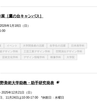
制作展［鷹の台キャンパス］
2026年1月18日（日）
:00
展
イベント
大学関係者の活躍
在学生の活躍
日本画学科
達デザイン学科
工芸工業デザイン学科
空間演出デザイン学科
芸術文化学科
デザイン情報学科
映像学科
大学院
蔵野美術大学助教・助手研究発表
～2025年12月21日（日）
日曜日、11月24日は10:00-17:00 *休館日：水曜日