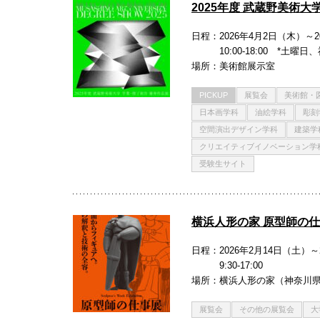
2025年度 武蔵野美術大
日程
2026年4月2日（木）～
10:00-18:00 *土曜
場所
美術館展示室
PICKUP
展覧会
美術館・
日本画学科
油絵学科
彫刻
空間演出デザイン学科
建築学
クリエイティブイノベーション学
受験生サイト
横浜人形の家 原型師の
日程
2026年2月14日（土）～
9:30-17:00
場所
横浜人形の家（神奈川県
展覧会
その他の展覧会
大