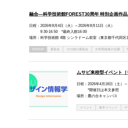
融合―科学技術館FOREST30周年 特別企画作
日程
2026年8月4日（火）～2026年8月11日（火）
9:30-16:50 *最終入館16:00
場所
科学技術館 4階 シンラドーム前室（東京都千代田区
PICKUP
展覧会
その他の展覧会
大学関係者の活躍
ムサビ来校型イベント［
日程
2026年4月18日（土）～
*開催日は本文参照
場所
鷹の台キャンパス
イベント
進学イベント
デ