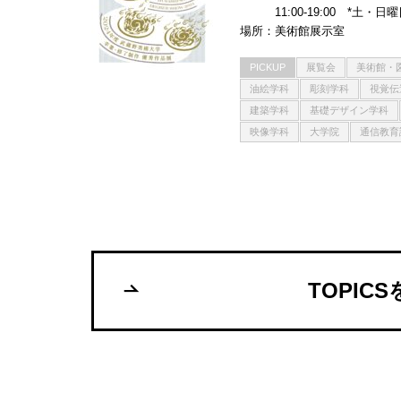
11:00-19:00 *土・
場所
美術館展示室
PICKUP
展覧会
美術館・
油絵学科
彫刻学科
視覚伝
建築学科
基礎デザイン学科
映像学科
大学院
通信教育
TOPIC