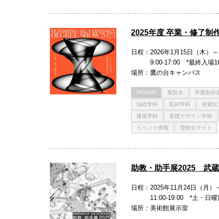
2025年度 卒業・修了
日程
2026年1月15日（木）～
9:00-17:00 *最終入場16
場所
鷹の台キャンパス
PICKUP
展覧会
卒業制作
油絵学科
彫刻学科
視覚伝
建築学科
基礎デザイン学科
イベント情報
受験生サイト
助教・助手展2025 武
日程
2025年11月24日（月）
11:00-19:00 *土・
場所
美術館展示室