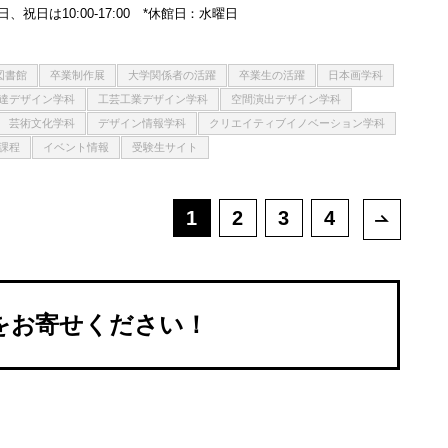
日曜日、祝日は10:00-17:00 *休館日：水曜日
図書館
卒業制作展
大学関係者の活躍
卒業生の活躍
日本画学科
達デザイン学科
工芸工業デザイン学科
空間演出デザイン学科
芸術文化学科
デザイン情報学科
クリエイティブイノベーション学科
課程
イベント情報
受験生サイト
1
2
3
4
次ペー
Sをお寄せください！