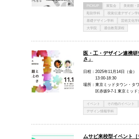
PICKUP
展覧会
美術館・
彫刻学科
視覚伝達デザイン学
基礎デザイン学科
芸術文化学
大学院
通信教育課程
医・工・デザイン連携研
さ」
日程
2025年11月14日（金）
13:00-18:30
場所
東京ミッドタウン・タワ
区赤坂9-7-1 東京ミッ
イベント
その他のイベント
デザイン情報学科
ムサビ来校型イベント［