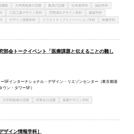
図書館
大学関係者の活躍
教員の活躍
日本画学科
油絵学科
科
工芸工業デザイン学科
空間演出デザイン学科
建築学科
科
デザイン情報学科
クリエイティブイノベーション学科
映像学科
究部会トークイベント「医療課題と伝えることの難し
ー5Fインターナショナル・デザイン・リエゾンセンター（東京都港
ドタウン・タワー5F）
大学関係者の活躍
卒業生の活躍
基礎デザイン学科
デザイン情報学科］