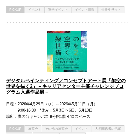
PICKUP
イベント
進学イベント
イベント情報
受験生サイト
デジタルペインティング／コンセプトアート展「架空の
世界を描く2」－キャリアセンター主催チャレンジプロ
グラム入選作品展－
日程
2026年4月29日（水）～2026年5月11日（月）
9:00-16:30 *休み：5月3日〜6日、5月10日
場所
鷹の台キャンパス 9号館1階 ゼロスペース
PICKUP
展覧会
その他の展覧会
イベント
大学関係者の活躍