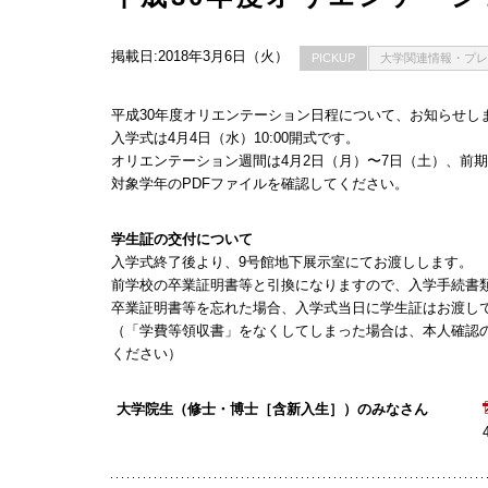
掲載日:2018年3月6日（火）
PICKUP
大学関連情報・プレ
平成30年度オリエンテーション日程について、お知らせし
入学式は4月4日（水）10:00開式です。
オリエンテーション週間は4月2日（月）〜7日（土）、前期
対象学年のPDFファイルを確認してください。
学生証の交付について
入学式終了後より、9号館地下展示室にてお渡しします。
前学校の卒業証明書等と引換になりますので、入学手続書
卒業証明書等を忘れた場合、入学式当日に学生証はお渡し
（「学費等領収書」をなくしてしまった場合は、本人確認
ください）
大学院生（修士・博士［含新入生］）のみなさん