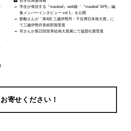
在学生関連情報
編
学生が発信する『mauleaf』web版「『mauleaf 34号』編
集メンバーインタビュー vol.1」を公開
劉毅さんが「第4回 三越伊勢丹・千住博日本画大賞」に
て三越伊勢丹美術部賞受賞
司さんが第22回世界絵画大賞展にて協賛社賞受賞
編
者
をお寄せください！