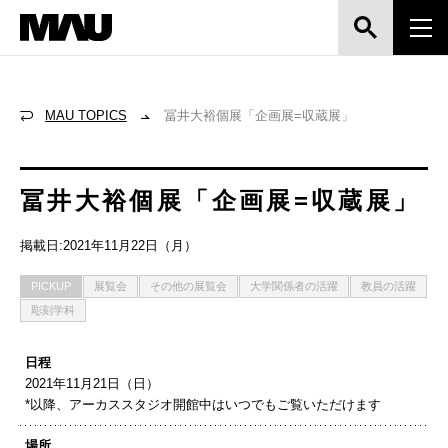
MAU TOPICS
冨井大裕個展「企画展=収蔵展」
冨井大裕個展「企画展=収蔵展」
掲載日:2021年11月22日（月）
PICKUP
展覧会
その他の展覧会
大学関係者の活躍
教員の活躍
彫刻学科
日程
2021年11月21日（日）
*以降、アーカススタジオ開館中はいつでもご覧いただけます
場所