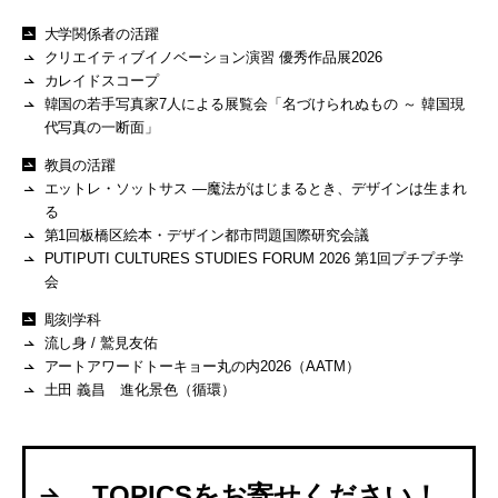
大学関係者の活躍
クリエイティブイノベーション演習 優秀作品展2026
カレイドスコープ
韓国の若手写真家7人による展覧会「名づけられぬもの ～ 韓国現
代写真の一断面」
教員の活躍
エットレ・ソットサス —魔法がはじまるとき、デザインは生まれ
る
第1回板橋区絵本・デザイン都市問題国際研究会議
PUTIPUTI CULTURES STUDIES FORUM 2026 第1回プチプチ学
会
彫刻学科
流し身 / 鷲見友佑
アートアワードトーキョー丸の内2026（AATM）
土田 義昌 進化景色（循環）
TOPICSをお寄せください！