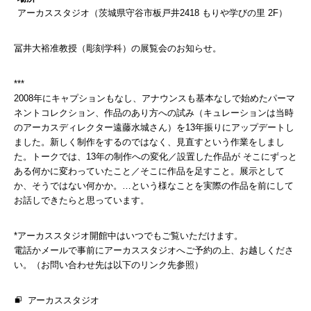
アーカススタジオ（茨城県守谷市板戸井2418 もりや学びの里 2F）
冨井大裕准教授（彫刻学科）の展覧会のお知らせ。
***
2008年にキャプションもなし、アナウンスも基本なしで始めたパーマ
ネントコレクション、作品のあり方への試み（キュレーションは当時
のアーカスディレクター遠藤水城さん）を13年振りにアップデートし
ました。新しく制作をするのではなく、見直すという作業をしまし
た。トークでは、13年の制作への変化／設置した作品が そこにずっと
ある何かに変わっていたこと／そこに作品を足すこと。展示として
か、そうではない何かか。…という様なことを実際の作品を前にして
お話しできたらと思っています。
*アーカススタジオ開館中はいつでもご覧いただけます。
電話かメールで事前にアーカススタジオへご予約の上、お越しくださ
い。（お問い合わせ先は以下のリンク先参照）
アーカススタジオ