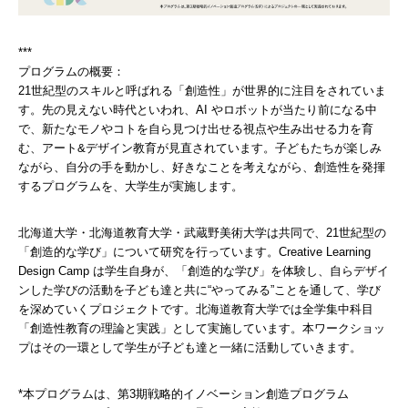
***
プログラムの概要：
21世紀型のスキルと呼ばれる「創造性」が世界的に注目をされていま
す。先の見えない時代といわれ、AI やロボットが当たり前になる中
で、新たなモノやコトを自ら見つけ出せる視点や生み出せる力を育
む、アート&デザイン教育が見直されています。子どもたちが楽しみ
ながら、自分の手を動かし、好きなことを考えながら、創造性を発揮
するプログラムを、大学生が実施します。
北海道大学・北海道教育大学・武蔵野美術大学は共同で、21世紀型の
「創造的な学び」について研究を行っています。Creative Learning
Design Camp は学生自身が、「創造的な学び」を体験し、自らデザイ
ンした学びの活動を子ども達と共に“やってみる”ことを通して、学び
を深めていくプロジェクトです。北海道教育大学では全学集中科目
「創造性教育の理論と実践」として実施しています。本ワークショッ
プはその一環として学生が子ども達と一緒に活動していきます。
*本プログラムは、第3期戦略的イノベーション創造プログラム